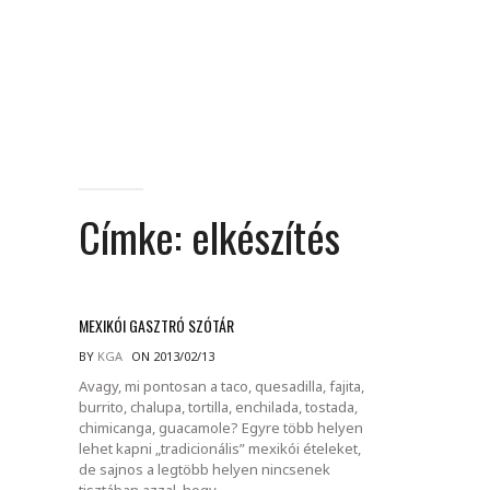
Címke:
elkészítés
MEXIKÓI GASZTRÓ SZÓTÁR
BY
KGA
ON 2013/02/13
Avagy, mi pontosan a taco, quesadilla, fajita,
burrito, chalupa, tortilla, enchilada, tostada,
chimicanga, guacamole? Egyre több helyen
lehet kapni „tradicionális” mexikói ételeket,
de sajnos a legtöbb helyen nincsenek
tisztában azzal, hogy.