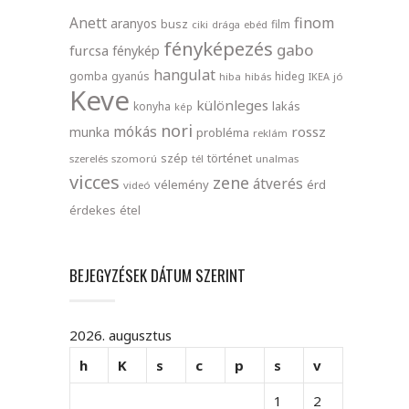
finom
Anett
aranyos
busz
film
ciki
drága
ebéd
fényképezés
gabo
furcsa
fénykép
hangulat
gomba
gyanús
hideg
hiba
hibás
IKEA
jó
Keve
különleges
lakás
konyha
kép
nori
mókás
rossz
munka
probléma
reklám
szép
történet
szerelés
szomorú
tél
unalmas
vicces
zene
átverés
vélemény
érd
videó
érdekes
étel
BEJEGYZÉSEK DÁTUM SZERINT
2026. augusztus
h
K
s
c
p
s
v
1
2