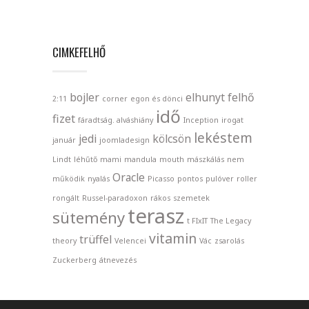
CIMKEFELHŐ
bojler
elhunyt
felhő
2:11
corner
egon és dönci
idő
fizet
fáradtság. alváshiány
Inception
irogat
lekéstem
jedi
kölcsön
január
joomladesign
Lindt
léhűtő
mami
mandula
mouth
mászkálás
nem
Oracle
működik
nyalás
Picasso
pontos
pulóver
roller
rongált
Russel-paradoxon
rákos
szemetek
terasz
sütemény
t FIxIT
The Legacy
vitamin
trüffel
theory
Velencei
Vác
zsarolás
Zuckerberg
átnevezés