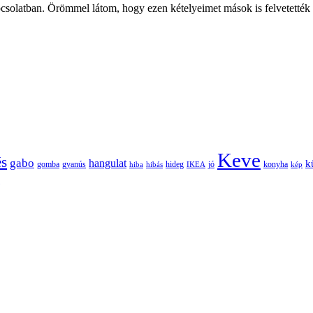
solatban. Örömmel látom, hogy ezen kételyeimet mások is felvetették (ig
Keve
és
gabo
hangulat
k
gomba
gyanús
hiba
hibás
hideg
IKEA
jó
konyha
kép