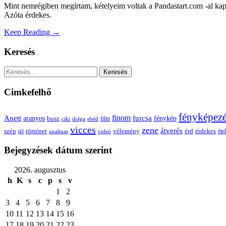
Mint nemrégiben megírtam, kételyeim voltak a Pandastart.com -al kapc
Azóta érdekes.
Keep Reading →
Keresés
Keresés:
Cimkefelhő
fényképez
Anett
finom
furcsa
fénykép
aranyos
busz
film
ciki
drága
ebéd
vicces
zene
átverés
szép
vélemény
érd
történet
érdekes
étel
tél
unalmas
videó
Bejegyzések dátum szerint
2026. augusztus
h
K
s
c
p
s
v
1
2
3
4
5
6
7
8
9
10
11
12
13
14
15
16
17
18
19
20
21
22
23