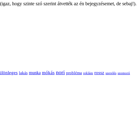
az, hogy szinte szó szerint átvették az én bejegyzésemet, de sebaj!).
nori
ülönleges
mókás
rossz
munka
probléma
lakás
reklám
szerelés
szomorú