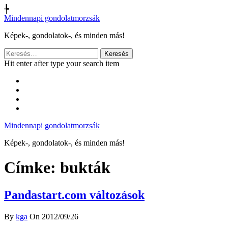
╄
Mindennapi gondolatmorzsák
Képek-, gondolatok-, és minden más!
Keresés:
Hit enter after type your search item
Mindennapi gondolatmorzsák
Képek-, gondolatok-, és minden más!
Címke:
bukták
Pandastart.com változások
By
kga
On 2012/09/26