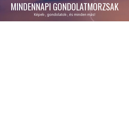
MINDENNAPI GONDOLATMORZSÁK
Képek-, gondolatok-, és minden más!