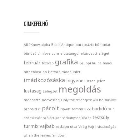
CIMKEFELHŐ
All I Know
alpha
Beats Antique
burzsoázia
bűntudat
bűnöző
chnlove.com
elcsatangol
eltávozott
eléget
grafika
február
főzőlap
Gruppi.hu
ha
hanoi
hirdetőoszlop
Háttal álmodó
ihlet
imádkozósáska
ingyenes
izzad
jelez
megoldás
lustasag
Lélegzet
megosztó
nedvesség
Only the strongest will be survive
pácolt
szabadidő
próbáld ki
rip-off
semmi
szír
testsúly
szöcskevár
szőlőcukor
sárkányrepülőzés
turmix
vajbab
vaskapu utca
Virág Hajni
visszavágás
when the leaves fall down