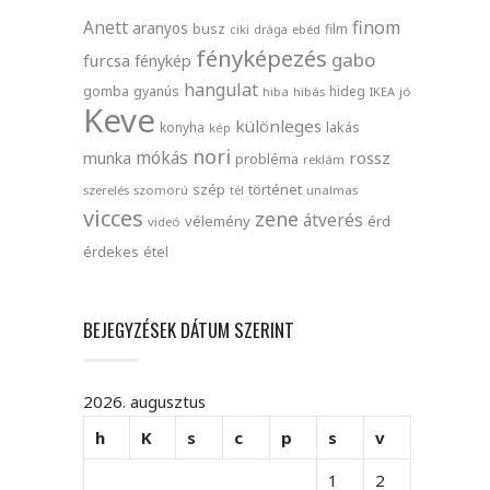
finom
Anett
aranyos
busz
film
ciki
drága
ebéd
fényképezés
gabo
furcsa
fénykép
hangulat
gomba
gyanús
hideg
hiba
hibás
IKEA
jó
Keve
különleges
lakás
konyha
kép
nori
mókás
rossz
munka
probléma
reklám
szép
történet
szerelés
szomorú
tél
unalmas
vicces
zene
átverés
vélemény
érd
videó
érdekes
étel
BEJEGYZÉSEK DÁTUM SZERINT
2026. augusztus
h
K
s
c
p
s
v
1
2