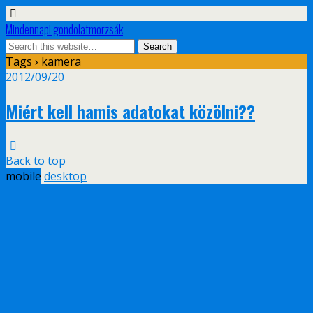
Mindennapi gondolatmorzsák
Tags › kamera
2012/09/20
Miért kell hamis adatokat közölni??
Back to top
mobile
desktop