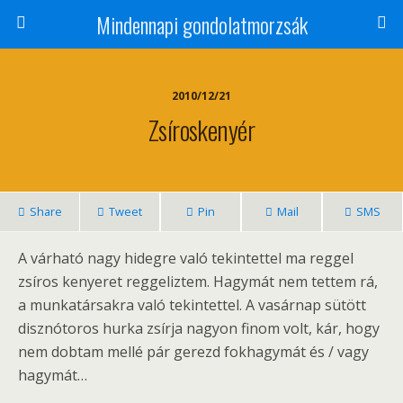
Mindennapi gondolatmorzsák
2010/12/21
Zsíroskenyér
Share
Tweet
Pin
Mail
SMS
A várható nagy hidegre való tekintettel ma reggel
zsíros kenyeret reggeliztem. Hagymát nem tettem rá,
a munkatársakra való tekintettel. A vasárnap sütött
disznótoros hurka zsírja nagyon finom volt, kár, hogy
nem dobtam mellé pár gerezd fokhagymát és / vagy
hagymát…