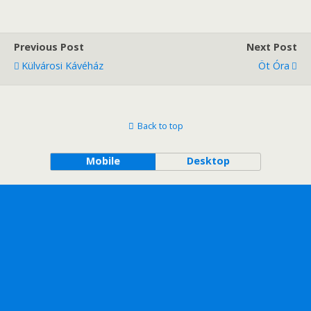
Previous Post
Next Post
Külvárosi Kávéház
Öt Óra
Back to top
Mobile
Desktop