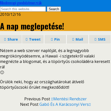
Mindennapi gondolatmorzsák
2010/12/16
A nap meglepetése!
Share
Tweet
Pin
Mail
SMS
Nézem a web szerver naplóját, és a legnagyobb
megrökönyödésemre, a Hawaii -i szigetekről valaki
megnézte a blogomat, és a töpörtyűs csokoládéra keresett
rá!
🙂
Örülök neki, hogy az országhatárokat átívelő
töpörtyűscsoki őrület megkezdődött!
Previous Post
Mentési Rendszer
Next Post
Gabó És A Karácsonyi Vers