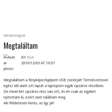
MINDENNAPI
GONDOLATMORZSÁK
Mindennapok
Megtaláltam
BY
KGA
2010/12/03 AT 10:07
Megtaláltam a fényképezőgépem USB zsinórját! Természetesen
egész idő alatt ott lapult a laptopom egyik cipzáros részében.
De mivel két cipzáros rész van ott, és én csak az egyiket
nyitottam ki, ezért nem találtam meg.
Aki felületesen keres, az így jár!