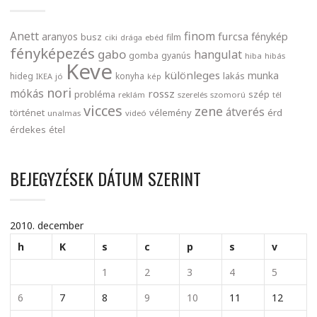
finom
Anett
furcsa
fénykép
aranyos
busz
film
ciki
drága
ebéd
fényképezés
gabo
hangulat
gomba
gyanús
hiba
hibás
Keve
különleges
munka
lakás
hideg
konyha
IKEA
jó
kép
nori
mókás
rossz
probléma
szép
reklám
szerelés
szomorú
tél
vicces
zene
átverés
történet
vélemény
érd
unalmas
videó
érdekes
étel
BEJEGYZÉSEK DÁTUM SZERINT
2010. december
h
K
s
c
p
s
v
1
2
3
4
5
6
7
8
9
10
11
12