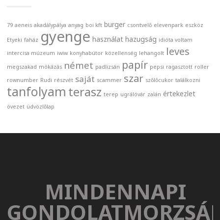
burger
79
aeneis
akadálypálya
anyag
boi kft
csontvelő
elevenpark
eszköz
gyenge
használat
hazugság
Etyeki
faház
idióta voltam
leves
intercisa múzeum
iwiw
konyhabútor
közellenség
lehangolt
papír
német
megszakad
mókázás
padlizsán
pepsi
ragasztott
roller
szar
saját
rownumber
Rudi
részvét
scammer
szőlőcukor
találkozni
tanfolyam
terasz
értekezlet
terep
ugrálóvár
zalán
övezet
üdvözlőlap
MINDENNAPI
GONDOLATMORZSÁ