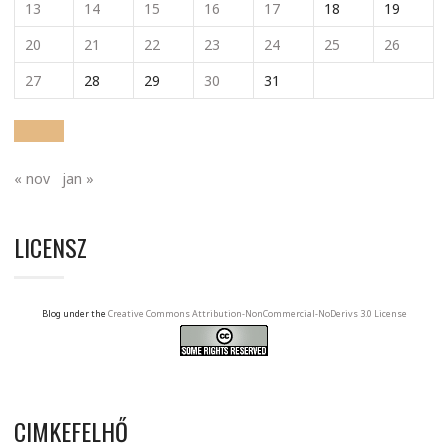
13
14
15
16
17
18
19
20
21
22
23
24
25
26
27
28
29
30
31
« nov
jan »
LICENSZ
Blog under the
Creative Commons Attribution-NonCommercial-NoDerivs 3.0 License
CIMKEFELHŐ