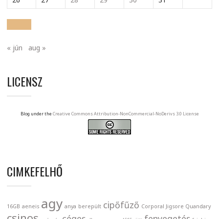
« jún
aug »
LICENSZ
Blog under the
Creative Commons Attribution-NonCommercial-NoDerivs 3.0 License
CIMKEFELHŐ
agy
cipőfűző
16GB
aeneis
anya
berepült
Corporal Jigsore Quandary
csinos
céges
fenyegetés