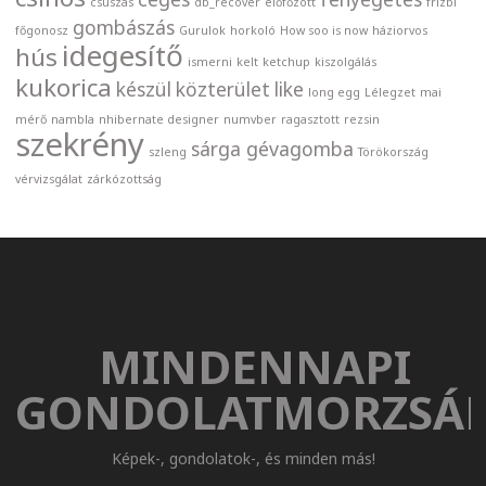
csúszás
db_recover
előfőzött
frizbi
gombászás
főgonosz
Gurulok
horkoló
How soo is now
háziorvos
idegesítő
hús
ismerni
kelt
ketchup
kiszolgálás
kukorica
készül
közterület
like
long egg
Lélegzet
mai
mérő
nambla
nhibernate designer
numvber
ragasztott
rezsin
szekrény
sárga gévagomba
szleng
Törökország
vérvizsgálat
zárkózottság
MINDENNAPI
GONDOLATMORZSÁ
Képek-, gondolatok-, és minden más!