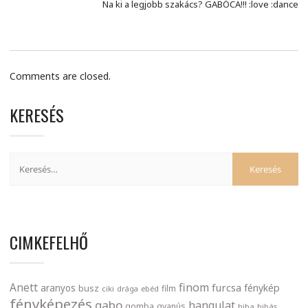
Na ki a legjobb szakács? GABÓCA!!! :love :dance
Comments are closed.
KERESÉS
CIMKEFELHŐ
finom
Anett
furcsa
fénykép
aranyos
busz
film
ciki
drága
ebéd
fényképezés
gabo
hangulat
gomba
gyanús
hiba
hibás