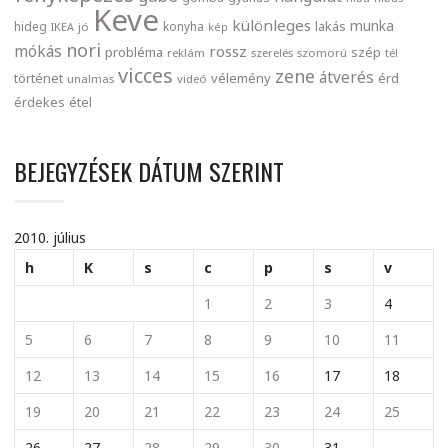
Keve
különleges
munka
lakás
hideg
konyha
IKEA
jó
kép
nori
mókás
rossz
probléma
szép
reklám
szerelés
szomorú
tél
vicces
zene
átverés
történet
vélemény
érd
unalmas
videó
érdekes
étel
BEJEGYZÉSEK DÁTUM SZERINT
2010. július
h
K
s
c
p
s
v
1
2
3
4
5
6
7
8
9
10
11
12
13
14
15
16
17
18
19
20
21
22
23
24
25
26
27
28
29
30
31