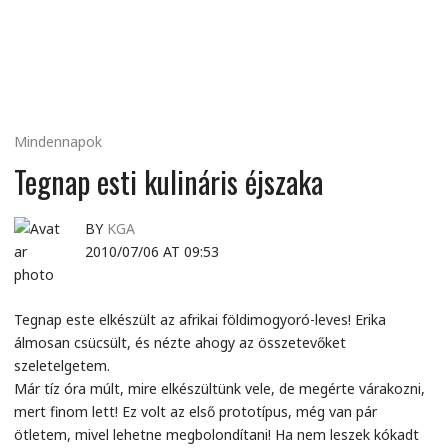
MINDENNAPI
GONDOLATMORZSÁK
Mindennapok
Tegnap esti kulináris éjszaka
BY
KGA
2010/07/06 AT 09:53
Tegnap este elkészült az afrikai földimogyoró-leves! Erika
álmosan csücsült, és nézte ahogy az összetevőket
szeletelgetem.
Már tíz óra múlt, mire elkészültünk vele, de megérte várakozni,
mert finom lett! Ez volt az első prototípus, még van pár
ötletem, mivel lehetne megbolondítani! Ha nem leszek kókadt