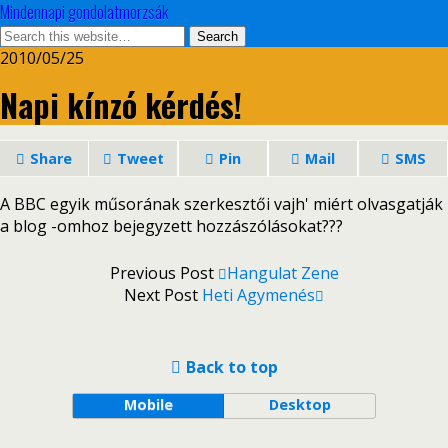
Mindennapi gondolatmorzsák
2010/05/25
Napi kínzó kérdés!
Share
Tweet
Pin
Mail
SMS
A BBC egyik műsorának szerkesztői vajh' miért olvasgatják
a blog -omhoz bejegyzett hozzászólásokat???
Previous Post
Hangulat Zene
Next Post
Heti Agymenés
Back to top
Mobile
Desktop