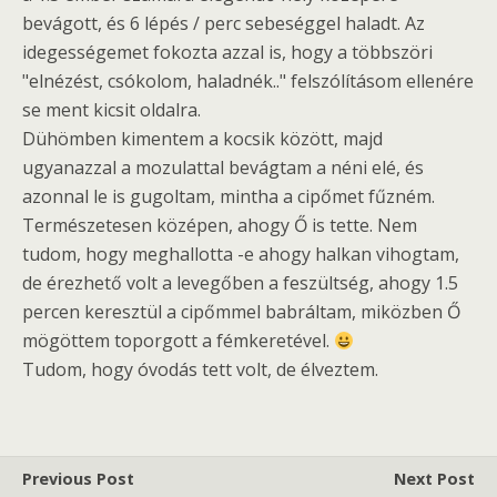
bevágott, és 6 lépés / perc sebeséggel haladt. Az
idegességemet fokozta azzal is, hogy a többszöri
"elnézést, csókolom, haladnék.." felszólításom ellenére
se ment kicsit oldalra.
Dühömben kimentem a kocsik között, majd
ugyanazzal a mozulattal bevágtam a néni elé, és
azonnal le is gugoltam, mintha a cipőmet fűzném.
Természetesen középen, ahogy Ő is tette. Nem
tudom, hogy meghallotta -e ahogy halkan vihogtam,
de érezhető volt a levegőben a feszültség, ahogy 1.5
percen keresztül a cipőmmel babráltam, miközben Ő
mögöttem toporgott a fémkeretével.
Tudom, hogy óvodás tett volt, de élveztem.
Previous Post
Next Post