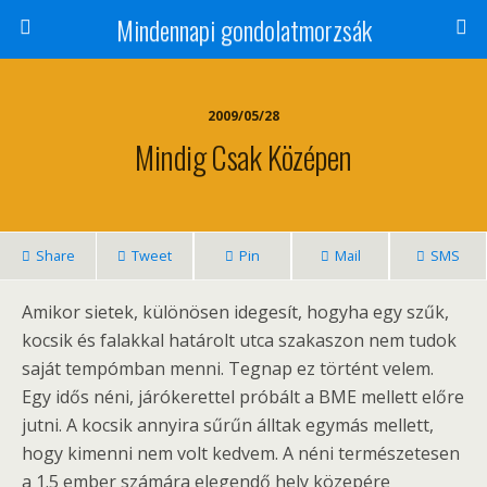
Mindennapi gondolatmorzsák
2009/05/28
Mindig Csak Középen
Share
Tweet
Pin
Mail
SMS
Amikor sietek, különösen idegesít, hogyha egy szűk,
kocsik és falakkal határolt utca szakaszon nem tudok
saját tempómban menni. Tegnap ez történt velem.
Egy idős néni, járókerettel próbált a BME mellett előre
jutni. A kocsik annyira sűrűn álltak egymás mellett,
hogy kimenni nem volt kedvem. A néni természetesen
a 1.5 ember számára elegendő hely közepére