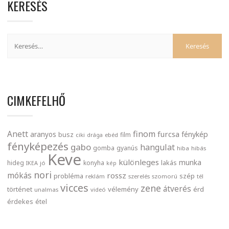
KERESÉS
CIMKEFELHŐ
finom
Anett
furcsa
fénykép
aranyos
busz
film
ciki
drága
ebéd
fényképezés
gabo
hangulat
gomba
gyanús
hiba
hibás
Keve
különleges
munka
lakás
hideg
konyha
IKEA
jó
kép
nori
mókás
rossz
probléma
szép
reklám
szerelés
szomorú
tél
vicces
zene
átverés
történet
vélemény
érd
unalmas
videó
érdekes
étel