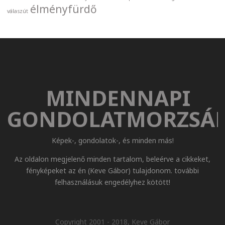
élményfürdő
válaszút
MINDENNAPI
GONDOLATMORZSÁ
Képek-, gondolatok-, és minden más!
Az oldalon megjelenő minden tartalom, beleérve a cikkeket,
fényképeket az én (Keve Gábor) tulajdonom. további
felhasználásuk engedélyhez kötött!
Copyright 2001 - 2018, Keve Gábor