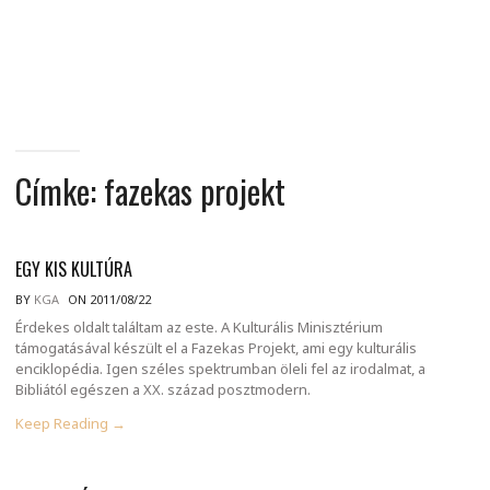
MINDENNAPI
GONDOLATMORZSÁK
Címke:
fazekas projekt
EGY KIS KULTÚRA
BY
KGA
ON 2011/08/22
Érdekes oldalt találtam az este. A Kulturális Minisztérium
támogatásával készült el a Fazekas Projekt, ami egy kulturális
enciklopédia. Igen széles spektrumban öleli fel az irodalmat, a
Bibliától egészen a XX. század posztmodern.
Keep Reading →