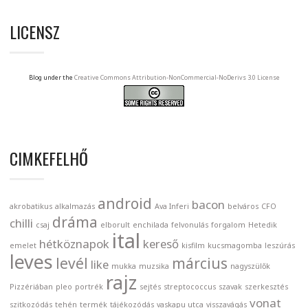
LICENSZ
Blog under the
Creative Commons Attribution-NonCommercial-NoDerivs 3.0 License
CIMKEFELHŐ
android
bacon
akrobatikus
alkalmazás
Ava Inferi
belváros
CFO
dráma
chilli
csaj
elborult
enchilada
felvonulás
forgalom
Hetedik
ital
hétköznapok
kereső
emelet
kisfilm
kucsmagomba
leszúrás
leves
levél
március
like
mukka
muzsika
nagyszülők
rajz
Pizzériában
pleo
portrék
sejtés
streptococcus
szavak
szerkesztés
vonat
szitkozódás
tehén
termék
tájékozódás
vaskapu utca
visszavágás