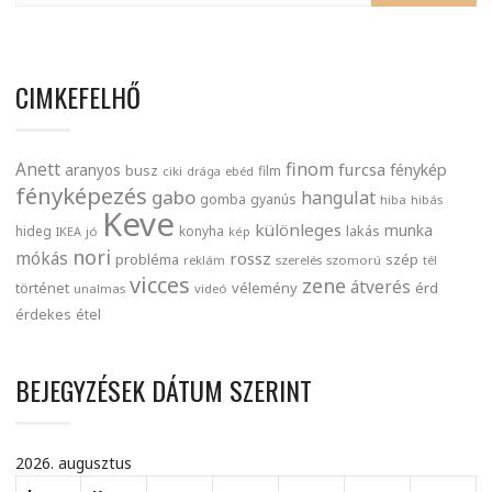
CIMKEFELHŐ
finom
Anett
furcsa
fénykép
aranyos
busz
film
ciki
drága
ebéd
fényképezés
gabo
hangulat
gomba
gyanús
hiba
hibás
Keve
különleges
munka
lakás
hideg
konyha
IKEA
jó
kép
nori
mókás
rossz
probléma
szép
reklám
szerelés
szomorú
tél
vicces
zene
átverés
történet
vélemény
érd
unalmas
videó
érdekes
étel
BEJEGYZÉSEK DÁTUM SZERINT
2026. augusztus