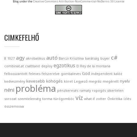
Blog under the
Creative Commons Attribution-NonCommercial-NoDerivs 3.0 License
CIMKEFELHŐ
c#
agy
autó
8
1027
akrobatikus
Barczi Krisztina
barátság
buyer
egzotikus
combinat.at
csatttanó
deploy
El Rey de la montana
Göd
felbosszantott
feleves
felszerelve
gombaleves
independent
kalóz
kevesebb
köhögés
nyelv
kedvezmény
köret
Legyező
megráz
megérett
probléma
néni
pénzkeresés
ramaty
ropogós
sikertelen
víz
sorozat
szemtelenség
torma
túrógombóc
what if
zotter
Önkritika
ízlés
összemosva