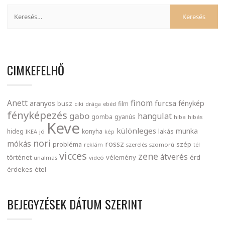
CIMKEFELHŐ
finom
Anett
furcsa
fénykép
aranyos
busz
film
ciki
drága
ebéd
fényképezés
gabo
hangulat
gomba
gyanús
hiba
hibás
Keve
különleges
munka
lakás
hideg
konyha
IKEA
jó
kép
nori
mókás
rossz
probléma
szép
reklám
szerelés
szomorú
tél
vicces
zene
átverés
történet
vélemény
érd
unalmas
videó
érdekes
étel
BEJEGYZÉSEK DÁTUM SZERINT