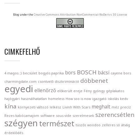
Blog under the
Creative Commons Attribution-NonCommercial-NoDerivs 3.0 License
CIMKEFELHŐ
BOSCH
bors
bácsi
4 magos
;)
becsület
bogyós paprika
cayene bors
döbbenet
charmingdate.com
csontvelő
diszkrimináció
egyedi
ellenőrző
előkerült
ereje
Fény
gyöngy
géplakatos
hajógyári
használhatatlan
homeless
How soo is now
igazgató
iskolás
kedv
kína
meghalt
környezeti változó
lelkész
Livinh With Scars
méz
precíz
szerencsétlen
Rezes kabócamajom
software
sous vide
szerelmesek
szégyen
természet
tüszős
woodoo
zelleres só
átvág
érdeklődés