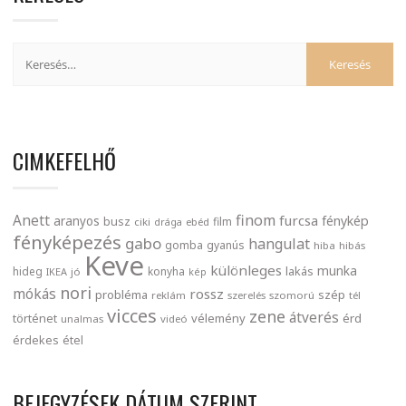
CIMKEFELHŐ
finom
Anett
furcsa
fénykép
aranyos
busz
film
ciki
drága
ebéd
fényképezés
gabo
hangulat
gomba
gyanús
hiba
hibás
Keve
különleges
munka
lakás
hideg
konyha
IKEA
jó
kép
nori
mókás
rossz
probléma
szép
reklám
szerelés
szomorú
tél
vicces
zene
átverés
történet
vélemény
érd
unalmas
videó
érdekes
étel
BEJEGYZÉSEK DÁTUM SZERINT