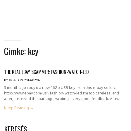
MINDENNAPI
GONDOLATMORZSÁK
Címke:
key
THE REAL EBAY SCAMMER: FASHION-WATCH-LED
BY
KGA
ON 2014/02/07
3 month ago i buy’d a new 16Gb USB key from this e-bay seller:
http://www.ebay.com/usr/fashion-watch-led I’m too careless, and
after, i received the package, wroting a very good feedback. After.
Keep Reading →
KERESÉS