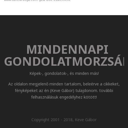
MINDENNAPI
GONDOLATMORZSÁ
Képek-, gondolatok-, és minden más!
Az oldalon megjelenő minden tartalom, beleérve a cikkeket,
fényképeket az én (Keve Gábor) tulajdonom. további
felhasználásuk engedélyhez kötött!
Copyright 2001 - 2018, Keve Gábor