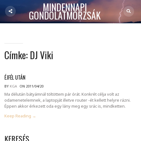
MINDENNAPI
GONDOLATMORZSÁK
Címke:
DJ Viki
ÉJFÉL UTÁN
BY
KGA
ON 2011/04/20
Ma délután bátyámnál töltöttem pár órát. Konkrét célja volt az
odamenetelemnek, a laptopját illetve router -ét kellett helyre rázni.
Éppen akkor érkezett oda egy lány meg egy srác is, mindketten.
Keep Reading →
KERESÉS