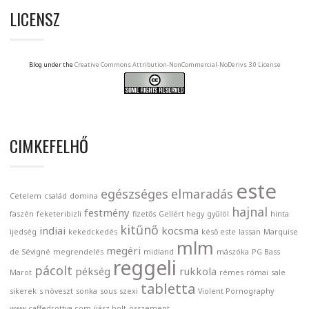
LICENSZ
Blog under the
Creative Commons Attribution-NonCommercial-NoDerivs 3.0 License
CIMKEFELHŐ
este
egészséges
elmaradás
Cetelem
család
domina
hajnal
festmény
faszén
feketeribizli
fizetős
Gellért hegy
gyűlöl
hinta
kitűnő
indiai
kocsma
ijedség
kekedckedés
késő este
lassan
Marquise
mlm
megéri
de Sévigné
megrendelés
midland
mászóka
PG Bass
reggeli
pácolt
pékség
rukkola
Marot
rémes
római
sale
tabletta
sikerek
s növeszt
sonka
sous
szexi
Violent Pornography
www.caffedrottya.com
íjász bolt
összement