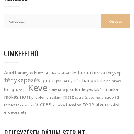
CIMKEFELHŐ
finom
Anett
furcsa
fénykép
aranyos
busz
film
ciki
drága
ebéd
fényképezés
gabo
hangulat
gomba
gyanús
hiba
hibás
Keve
különleges
munka
lakás
hideg
konyha
IKEA
jó
kép
nori
mókás
rossz
probléma
szép
reklám
szerelés
szomorú
tél
vicces
zene
átverés
történet
vélemény
érd
unalmas
videó
érdekes
étel
BEJEGYZÉSEK DÁTUM SZERINT