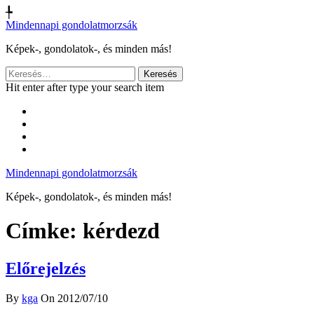
╄
Mindennapi gondolatmorzsák
Képek-, gondolatok-, és minden más!
Keresés:
Hit enter after type your search item
Mindennapi gondolatmorzsák
Képek-, gondolatok-, és minden más!
Címke:
kérdezd
Előrejelzés
By
kga
On 2012/07/10