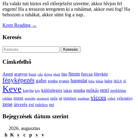
Ha valaki tuti biztos eső előrejelzést szeretne, akkor hívjon fel
engem! Ha a teraszon teregetem ki a ruháimat, akkor esni fog! Ha
behozom a ruhákat, akkor sütni fog a nap..
Keep Reading →
Keresés
Keresés:
Cimkefelhő
Anett
finom
furcsa
fénykép
aranyos
busz
film
ciki
drága
ebéd
fényképezés
gabo
hangulat
gomba
gyanús
hiba
hibás
hideg
IKEA
jó
Keve
nori
különleges
mókás
munka
probléma
lakás
konyha
kép
vicces
rossz
szép
vélemény
történet
reklám
szerelés
szomorú
tél
unalmas
videó
zene
átverés
érd
érdekes
étel
Bejegyzések dátum szerint
2026. augusztus
h
K
s
c
p
s
v