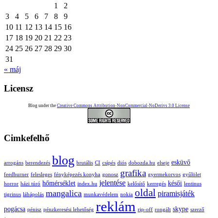
1
2
3
4
5
6
7
8
9
10
11
12
13
14
15
16
17
18
19
20
21
22
23
24
25
26
27
28
29
30
31
« máj
Licensz
Blog under the
Creative Commons Attribution-NonCommercial-NoDerivs 3.0 License
Cimkefelhő
blog
esküvő
arrogáns
berendezés
brutális
CI
csípés
diós
dobozda.hu
elseje
grafika
feedburner
felesleges
fényképezés konyha
gonosz
gyermekorvos
gyűlölet
jelentése
hőmérséklet
késői
horror
házi túró
index.hu
kelősítő
kerregés
lentinus
oldal
mangalica
piramisjáték
tigrinus
lábápolás
munkavédelem
nokia
reklám
pogácsa
skype
pénisz
pénzkeresési lehetőség
rip-off
rongált
szerző