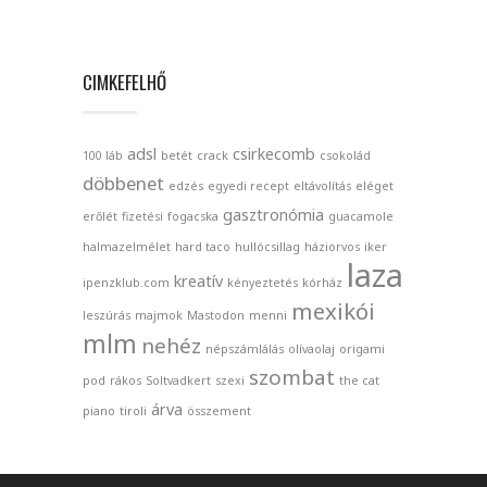
CIMKEFELHŐ
adsl
csirkecomb
100 láb
betét
crack
csokolád
döbbenet
edzés
egyedi recept
eltávolítás
eléget
gasztronómia
erőlét
fizetési
fogacska
guacamole
halmazelmélet
hard taco
hullócsillag
háziorvos
iker
laza
kreatív
ipenzklub.com
kényeztetés
kórház
mexikói
leszúrás
majmok
Mastodon
menni
mlm
nehéz
népszámlálás
olívaolaj
origami
szombat
pod
rákos
Soltvadkert
szexi
the cat
árva
piano
tiroli
összement