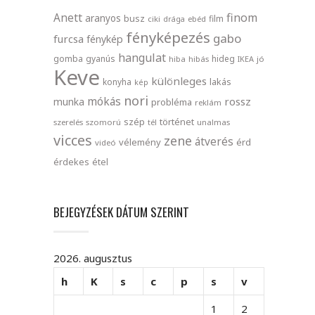
finom
Anett
aranyos
busz
film
ciki
drága
ebéd
fényképezés
gabo
furcsa
fénykép
hangulat
gomba
gyanús
hideg
hiba
hibás
IKEA
jó
Keve
különleges
lakás
konyha
kép
nori
mókás
rossz
munka
probléma
reklám
szép
történet
szerelés
szomorú
tél
unalmas
vicces
zene
átverés
vélemény
érd
videó
érdekes
étel
BEJEGYZÉSEK DÁTUM SZERINT
2026. augusztus
h
K
s
c
p
s
v
1
2