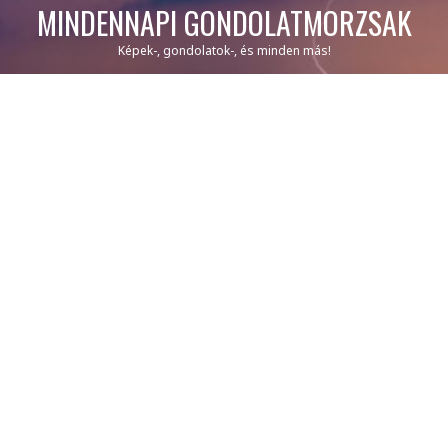
MINDENNAPI GONDOLATMORZSÁK
Képek-, gondolatok-, és minden más!