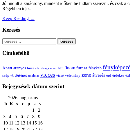
Jól indult a karácsony, mindent időben be tudtam szerezni, és csak a
Régebben tejes.
Keep Reading →
Keresés
Keresés:
Cimkefelhő
fényképez
Anett
finom
furcsa
fénykép
aranyos
busz
film
ciki
drága
ebéd
vicces
zene
átverés
szép
vélemény
érd
történet
érdekes
étel
tél
unalmas
videó
Bejegyzések dátum szerint
2026. augusztus
h
K
s
c
p
s
v
1
2
3
4
5
6
7
8
9
10
11
12
13
14
15
16
17
18
19
20
21
22
23