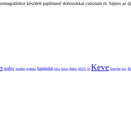
 csomagoláshoz készített papírmasé dobozokkal csúsztam el. Sajnos az ú
Keve
és
gabo
hangulat
k
gomba
gyanús
hiba
hibás
hideg
IKEA
jó
konyha
kép