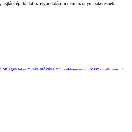
j, téglára épülő doboz elgondolásom nem bizonyult sikeresnek.
nori
ülönleges
mókás
rossz
munka
probléma
lakás
reklám
szerelés
szomorú