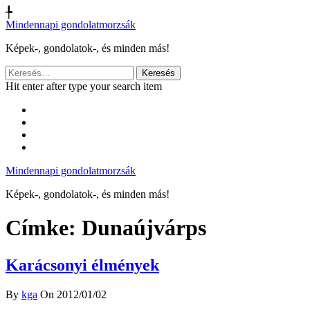
╄
Mindennapi gondolatmorzsák
Képek-, gondolatok-, és minden más!
Keresés:
Hit enter after type your search item
Mindennapi gondolatmorzsák
Képek-, gondolatok-, és minden más!
Címke:
Dunaújvárps
Karácsonyi élmények
By
kga
On 2012/01/02