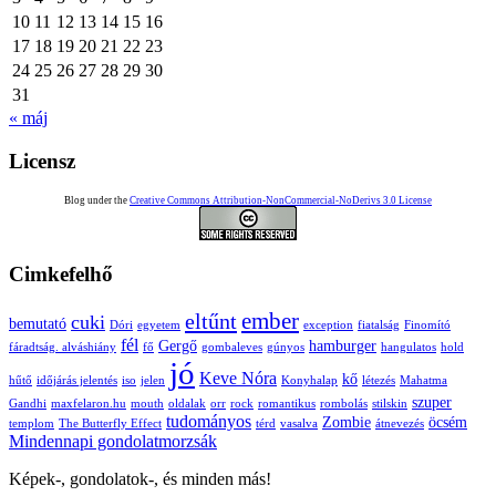
10
11
12
13
14
15
16
17
18
19
20
21
22
23
24
25
26
27
28
29
30
31
« máj
Licensz
Blog under the
Creative Commons Attribution-NonCommercial-NoDerivs 3.0 License
Cimkefelhő
ember
eltűnt
cuki
bemutató
Dóri
egyetem
exception
fiatalság
Finomító
fél
Gergő
hamburger
fáradtság. alváshiány
fő
gombaleves
gúnyos
hangulatos
hold
jó
Keve Nóra
kő
hűtő
időjárás jelentés
iso
jelen
Konyhalap
létezés
Mahatma
szuper
Gandhi
maxfelaron.hu
mouth
oldalak
orr
rock
romantikus
rombolás
stilskin
tudományos
Zombie
öcsém
templom
The Butterfly Effect
térd
vasalva
átnevezés
Mindennapi gondolatmorzsák
Képek-, gondolatok-, és minden más!