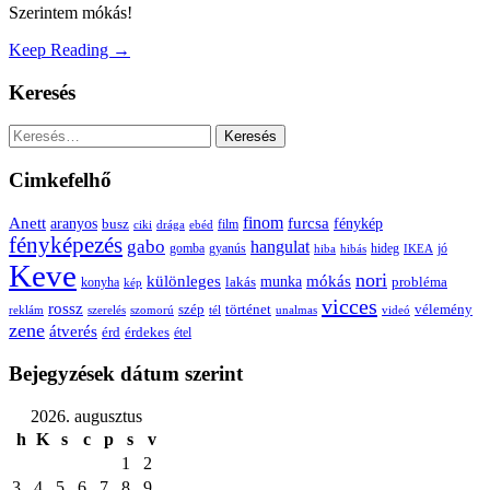
Szerintem mókás!
Keep Reading →
Keresés
Keresés:
Cimkefelhő
Anett
finom
furcsa
fénykép
aranyos
busz
film
ciki
drága
ebéd
fényképezés
gabo
hangulat
gomba
gyanús
hiba
hibás
hideg
IKEA
jó
Keve
nori
különleges
mókás
munka
probléma
lakás
konyha
kép
vicces
rossz
szép
vélemény
történet
reklám
szerelés
szomorú
tél
unalmas
videó
zene
átverés
érd
érdekes
étel
Bejegyzések dátum szerint
2026. augusztus
h
K
s
c
p
s
v
1
2
3
4
5
6
7
8
9