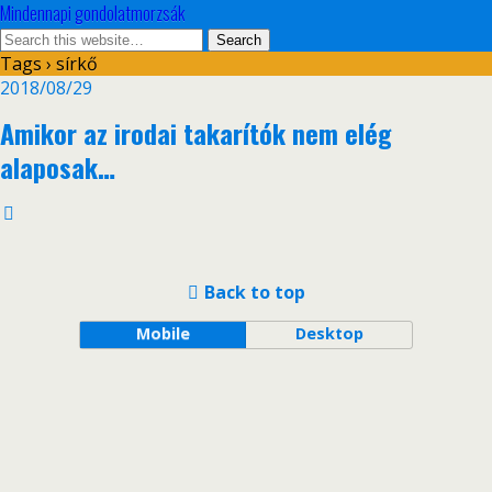
Mindennapi gondolatmorzsák
Tags › sírkő
2018/08/29
Amikor az irodai takarítók nem elég
alaposak…
Back to top
Mobile
Desktop