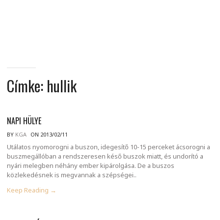
MINDENNAPI
GONDOLATMORZSÁK
Címke:
hullik
NAPI HÜLYE
BY
KGA
ON 2013/02/11
Utálatos nyomorogni a buszon, idegesítő 10-15 perceket ácsorogni a
buszmegállóban a rendszeresen késő buszok miatt, és undorító a
nyári melegben néhány ember kipárolgása. De a buszos
közlekedésnek is megvannak a szépségei..
Keep Reading →