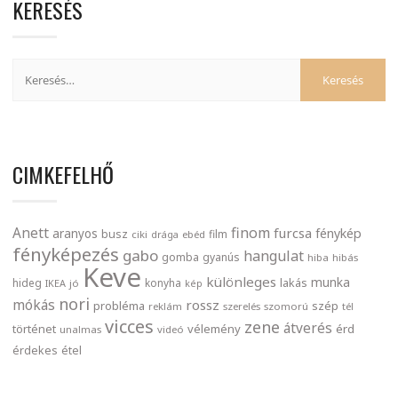
KERESÉS
CIMKEFELHŐ
finom
Anett
furcsa
fénykép
aranyos
busz
film
ciki
drága
ebéd
fényképezés
gabo
hangulat
gomba
gyanús
hiba
hibás
Keve
különleges
munka
lakás
hideg
konyha
IKEA
jó
kép
nori
mókás
rossz
probléma
szép
reklám
szerelés
szomorú
tél
vicces
zene
átverés
történet
vélemény
érd
unalmas
videó
érdekes
étel