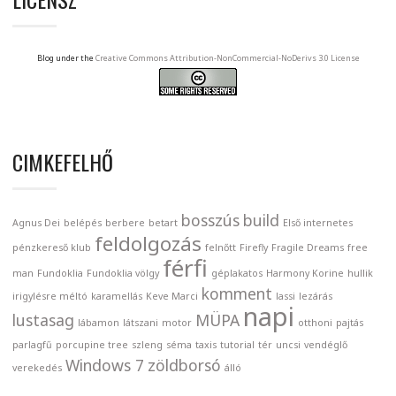
Blog under the
Creative Commons Attribution-NonCommercial-NoDerivs 3.0 License
CIMKEFELHŐ
bosszús
build
Agnus Dei
belépés
berbere
betart
Első internetes
feldolgozás
pénzkereső klub
felnőtt
Firefly
Fragile Dreams
free
férfi
man
Fundoklia
Fundoklia völgy
géplakatos
Harmony Korine
hullik
komment
irigylésre méltó
karamellás
Keve Marci
lassi
lezárás
napi
lustasag
MÜPA
lábamon
látszani
motor
otthoni
pajtás
parlagfű
porcupine tree
szleng
séma
taxis
tutorial
tér
uncsi
vendéglő
Windows 7
zöldborsó
verekedés
álló