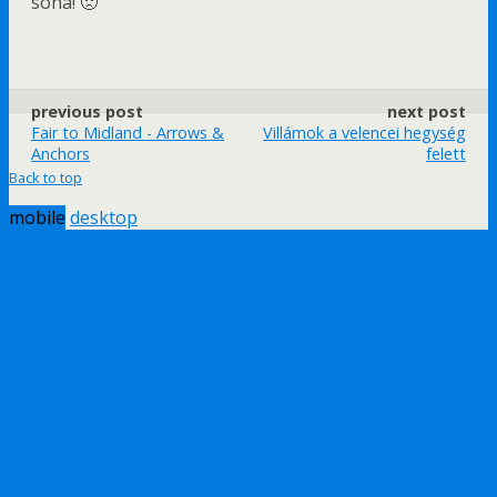
soha! 🙁
previous post
next post
Fair to Midland - Arrows &
Villámok a velencei hegység
Anchors
felett
Back to top
mobile
desktop