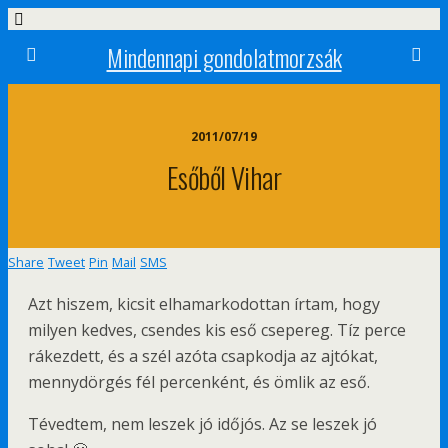
Mindennapi gondolatmorzsák
2011/07/19
Esőből Vihar
Share
Tweet
Pin
Mail
SMS
Azt hiszem, kicsit elhamarkodottan írtam, hogy
milyen kedves, csendes kis eső csepereg. Tíz perce
rákezdett, és a szél azóta csapkodja az ajtókat,
mennydörgés fél percenként, és ömlik az eső.
Tévedtem, nem leszek jó időjós. Az se leszek jó