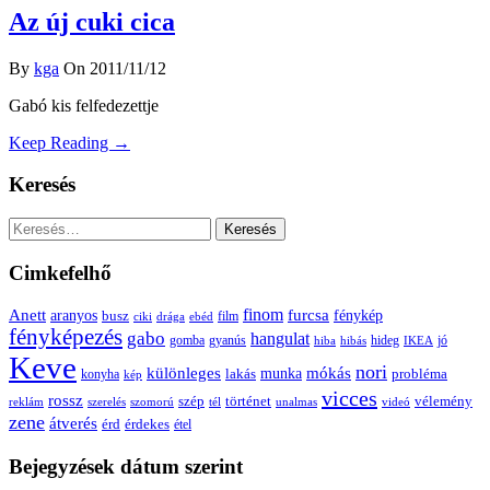
Az új cuki cica
By
kga
On 2011/11/12
Gabó kis felfedezettje
Keep Reading →
Keresés
Keresés:
Cimkefelhő
Anett
finom
furcsa
fénykép
aranyos
busz
film
ciki
drága
ebéd
fényképezés
gabo
hangulat
gomba
gyanús
hiba
hibás
hideg
IKEA
jó
Keve
nori
különleges
mókás
munka
probléma
lakás
konyha
kép
vicces
rossz
szép
vélemény
történet
reklám
szerelés
szomorú
tél
unalmas
videó
zene
átverés
érd
érdekes
étel
Bejegyzések dátum szerint