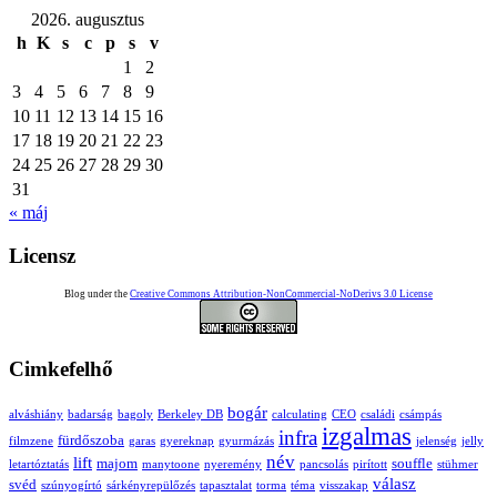
2026. augusztus
h
K
s
c
p
s
v
1
2
3
4
5
6
7
8
9
10
11
12
13
14
15
16
17
18
19
20
21
22
23
24
25
26
27
28
29
30
31
« máj
Licensz
Blog under the
Creative Commons Attribution-NonCommercial-NoDerivs 3.0 License
Cimkefelhő
bogár
alváshiány
badarság
bagoly
Berkeley DB
calculating
CEO
családi
csámpás
izgalmas
infra
fürdőszoba
filmzene
garas
gyereknap
gyurmázás
jelenség
jelly
név
lift
majom
souffle
letartóztatás
manytoone
nyeremény
pancsolás
pirított
stühmer
válasz
svéd
szúnyogírtó
sárkényrepülőzés
tapasztalat
torma
téma
visszakap