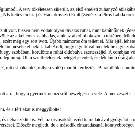
égiumból. A terv tökéletesen sikerült, az első emeleti zuhanyzó ablakáb
B kettes focista) és Hadarkovszki Emil (Zenész, a Piros Labda rock eg
zült volt, hiszen nem voltak olyan divatos ruhái, mint barátnőinek (éd
völte az a kellemes zsibbadás, amit az alkohol okozott a testében. Mind
e, ezért még egy sört ivott. Újabb mámoros óra tellett el. Már éjfél lehet
után mesélte el neki Jakab Andi, hogy egy fiúval mentek be egy szob
t egy szobában, körülötte a ruhái eldobálva szerteszéjjel. A combján vér
légiumig. Ott a szintfelelősnek beteget jelentett, és délután 6 óráig alu
 srác?, mit csináltatok?, milyen volt?) már őt kérdezték. Barátnőjük sem
ozott arra, hogy a gyermek nemzésről beszélgessen vele. A menzeszét is
i, és a férfiakat is meggyűlölte!
 és néha szédült is. Félt az orvosoktól, ezért kamillateával gyógyította
i vérzései. Először megijedt, de a második elmaradásánál könnyebbséget