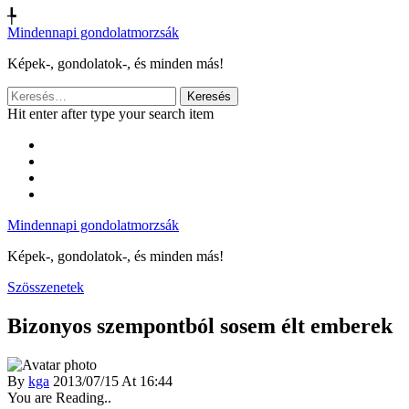
╄
Mindennapi gondolatmorzsák
Képek-, gondolatok-, és minden más!
Keresés:
Hit enter after type your search item
Mindennapi gondolatmorzsák
Képek-, gondolatok-, és minden más!
Szösszenetek
Bizonyos szempontból sosem élt emberek
By
kga
2013/07/15 At 16:44
You are Reading..