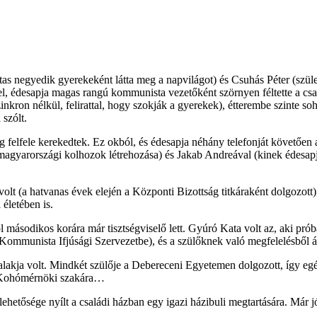
as negyedik gyerekeként látta meg a napvilágot) és Csuhás Péter (szület
vel, édesapja magas rangú kommunista vezetőként szörnyen féltette a csa
nkron nélkül, felirattal, hogy szokják a gyerekek), étterembe szinte soha
 szólt.
g felfele kerekedtek. Ez okból, és édesapja néhány telefonját követően
agyarországi kolhozok létrehozása) és Jakab Andreával (kinek édesapja 
volt (a hatvanas évek elején a Központi Bizottság titkáraként dolgozott
életében is.
másodikos korára már tisztségviselő lett. Gyúró Kata volt az, aki próbá
 Kommunista Ifjúsági Szervezetbe), és a szülőknek való megfelelésből á
alakja volt. Mindkét szülője a Debereceni Egyetemen dolgozott, így egés
m Kohómérnöki szakára…
hetősége nyílt a családi házban egy igazi házibuli megtartására. Már j