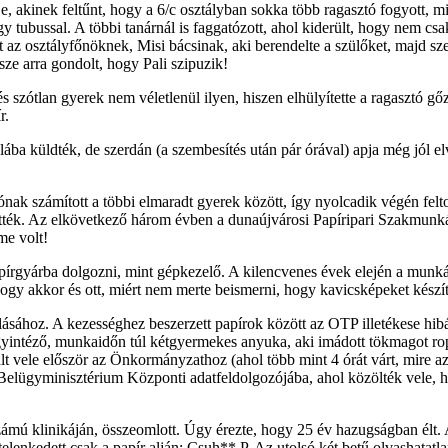
je, akinek feltűnt, hogy a 6/c osztályban sokka több ragasztó fogyott, mi
egy tubussal. A többi tanárnál is faggatózott, ahol kiderült, hogy nem cs
t az osztályfőnöknek, Misi bácsinak, aki berendelte a szülőket, majd szem
sze arra gondolt, hogy Pali szipuzik!
szótlan gyerek nem véletlenül ilyen, hiszen elhülyítette a ragasztó gőze
r.
lába küldték, de szerdán (a szembesítés után pár órával) apja még jól elv
lónak számított a többi elmaradt gyerek között, így nyolcadik végén fel
k. Az elkövetkező három évben a dunaújvárosi Papíripari Szakmunkáskép
me volt!
írgyárba dolgozni, mint gépkezelő. A kilencvenes évek elején a munkáss
 hogy akkor és ott, miért nem merte beismerni, hogy kavicsképeket készí
ásához. A kezességhez beszerzett papírok között az OTP illetékese hibát 
gyintéző, munkaidőn túl kétgyermekes anyuka, aki imádott tökmagot ro
sétált vele először az Önkormányzathoz (ahol több mint 4 órát várt, mir
 a Belügyminisztérium Központi adatfeldolgozójába, ahol közölték vele, 
ámú klinikáján, összeomlott. Úgy érezte, hogy 25 év hazugságban élt. A
telenkedett csak a papír alján: Csuh** P. Az utolsó két betű olvashatatl