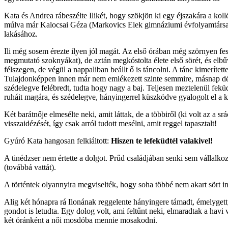
Kata és Andrea rábeszélte Ilikét, hogy szökjön ki egy éjszakára a koll
múlva már Kalocsai Géza (Markovics Elek gimnáziumi évfolyamtársa, N
lakásához.
Ili még sosem érezte ilyen jól magát. Az első órában még szörnyen fes
megmutató szoknyákat), de aztán megkóstolta élete első sörét, és elbű
félszegen, de végül a nappaliban beállt ő is táncolni. A tánc kimerített
Tulajdonképpen innen már nem emlékezett szinte semmire, másnap dél
szédelegve felébredt, tudta hogy nagy a baj. Teljesen meztelenül feküd
ruháit magára, és szédelegve, hányingerrel küszködve gyalogolt el a kol
Két barátnője elmesélte neki, amit láttak, de a többiről (ki volt az a
visszaidézését, így csak arról tudott mesélni, amit reggel tapasztalt!
Gyúró Kata hangosan felkiáltott:
Hiszen te lefeküdtél valakivel!
A tinédzser nem értette a dolgot. Prűd családjában senki sem vállalk
(továbbá vattát).
A történtek olyannyira megviselték, hogy soha többé nem akart sört inn
Alig két hónapra rá Ilonának reggelente hányingere támadt, émelygett,
gondot is letudta. Egy dolog volt, ami feltűnt neki, elmaradtak a hav
két óránként a női mosdóba mennie mosakodni.