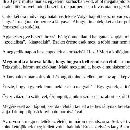
Ili 20 perc múlva már az egyetemi kórházban volt, ahol megállapítottá
csak a titkárnővel tudott beszélni, de pár perccel a hívás után megszól
Cirka két óra múlva egy hatalmas fekete Volga hajtott be az udvarba.
hagyják magára pár percre a lányával. Ahogy kimentek, két akkor pofon
fémasztalka sarkába.
Apja sziszegve beszélt hozzá. Félig öntudatlanul hallgatta az apját,
„szocialista”, „kitagadlak”. Ezeket értette csak meg, a többi már nem
A negyedik napon hazaengedték a kórházból. Haza! Mert a kollégiumbó
Megtanulja a kurva kölke, hogy hogyan kell rendesen élni!
– mond
Tejgyárba, három műszakban! Majd megtanulja, hogy a munkásember 
A lánynak ez már sok volt. Lázongott mindaz ellen, amit az apja képvi
Érezte, hogy a gyerek lenne neki csak a megváltás! Egy gyerek, akit ú
Összevitázott a szüleivel, Őrjöngött, amikor szó esett az abortuszró
Megérkezett az időpont, szerda délután kellett a terhes lánynak befekü
apja Triumph típusú kinyitható borotvájával!
Az orvosok megmentették az életét, immáron másodszorra! Sok vért vesz
mindkettőjüknek meg kellett volna halniuk! Erős az elvtárs lánya! – 