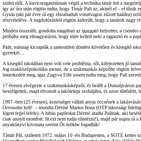
szülei elől. A kavicsragasztásnak végül a technika tanár lett a megtörő
így az óra után rögtön tudta, hogy Tímár Pali az, akinél el – el tűnik 
Gyula (aki pár évre rá egy elszabadult vonatvagon zúzott halálra) szól
részvételéve. A sugdolózásból rögtön kiderült, hogy a tanárok nagy ré
Minden összeállt, gondolta magában az igazgató helyettes, a csendes és 
próbálta meg elmagyarázni, hogy mire kellett neki a ragasztó és a papí
Palit, másnap kicsapták a tantestületi döntést követően és kisegítő isko
gyerekét…
A kisegítő iskolában nem volt vele probléma, sőt, kifejezetten jó tanu
fog szakközépiskolába menni, de a szakmunkás képzőbe rögtön felvetté
ismerkedett meg, igaz Zagyva Edit sosem tudta meg, hogy Pali szerel
17 évesen elvégezte a szakmunkásképzőt, és beállt a Dunaújvárosi pap
beszélgettek, majd elvonult a lakótelepi szobájába, és azon tűnődött,
1997 -ben (25 évesen), kezességet vállalt anyja öccsének a lakásvásárl
Orvosolni kell! – mondta Dériné Martos Ilona (OTP lakossági hitelü
lógott fejjel lefele). A hibás papírokat Dériné átadta Palinak, aki be
csak annyit mondott: Itt ezt nem tudja elintézni!), majd pár napra rá
anyakönyvi kivonata szerint Őt örökbe fogadták!
Tímár Pál, született 1972. május 10 -én Budapesten, a SOTE kettes sz
kivonatban vastag filctollal volt kihúzva az anyja neve. Egy aláírás ék