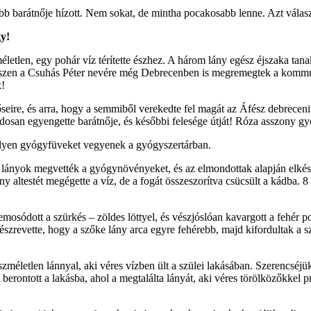
b barátnője hízott. Nem sokat, de mintha pocakosabb lenne. Azt válasz
gy!
zméletlen, egy pohár víz térítette észhez. A három lány egész éjszaka tan
szen a Csuhás Péter nevére még Debrecenben is megremegtek a kommuni
k!
eire, és arra, hogy a semmiből verekedte fel magát az Áfész debreceni 
dosan egyengette barátnője, és későbbi felesége útját! Róza asszony gy
milyen gyógyfüveket vegyenek a gyógyszertárban.
A lányok megvették a gyógynövényeket, és az elmondottak alapján elkész
ny altestét megégette a víz, de a fogát összeszorítva csücsült a kádba. 
emosódott a szürkés – zöldes löttyel, és vészjóslóan kavargott a fehér 
észrevette, hogy a szőke lány arca egyre fehérebb, majd kifordultak a sz
eszméletlen lánnyal, aki véres vízben ült a szülei lakásában. Szerencsé
berontott a lakásba, ahol a megtalálta lányát, aki véres törölközőkkel pró