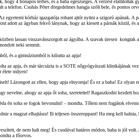
k, hogy 4 hónapos terhes, és a baba egészséges. A vérzést elállították
alt a telefon. Csuhás Péter dörgedelmes hangja szólt bele, és pontos orvos
 Az egyetemi kórház igazgatója rohant ajtót nyitni a szigorú apának. A 
t adott az ágyban fekvő lánynak, hogy az kiesett a párnák közül, és a 
 miközben lassan visszavánszorgott az ágyába. A szavak üresen kongtak 
 mondott neki semmit.
l, és a gimnáziumból is kiíratta az apja!
ta az apja, és már tárcsázta is a SOTE nőgyógyászati klinikájának veze
élete milyen!
selt! Lázongott az ellen, hogy apja elnyomja! És ez a baba! Ez olyan e
gy nevelne, ahogy az apja őt soha, szeretettel! Ragaszkodni kezdett ho
l! Oda én soha se fogok bevonulni! – mondta. Tőlem nem fogjátok elvenn
dnie a magzat elhajtásra! Ili teljesen összeroppant! Ha meg kell halnia,
ített, de nem halt meg! És csodával határos módon, baba is jól volt. A
mondta a főorvos.