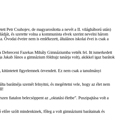
ett Petr Csuhojev, de magyarosította a nevét a II. világháború után)
ládját, és szerette volna a kommunista elvek szerint nevelni három
. Óvodai éveire nem is emlékezett, általános iskolai évei is csak a
 a Debreceni Fazekas Mihály Gimnáziumba vették fel. Itt ismerkedett
Jakab János a gimnázium földrajz tanárja volt), akikkel igaz barátok
), kitüntetett figyelemnek örvendett. Ez nem csak a tanulmányi
lta barátnéja szemét felnyitni, és megértetni vele, hogy az élet nem
ll!
zen fiatalon belecsöppent az „oktatási életbe”. Puszipajtása volt a
ó előre szólt mindenkinek, főleg a volt gimnáziumi barátainak és