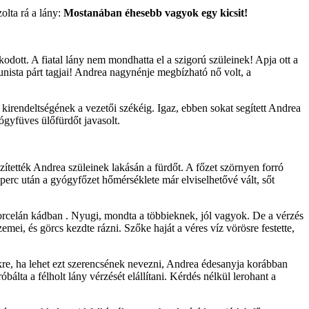
olta rá a lány:
Mostanában éhesebb vagyok egy kicsit!
akodott. A fiatal lány nem mondhatta el a szigorú szüleinek! Apja ott a
sta párt tagjai! Andrea nagynénje megbízható nő volt, a
kirendeltségének a vezetői székéig. Igaz, ebben sokat segített Andrea
ógyfüves ülőfürdőt javasolt.
ítették Andrea szüleinek lakásán a fürdőt. A főzet szörnyen forró
8 perc után a gyógyfőzet hőmérséklete már elviselhetővé vált, sőt
porcelán kádban . Nyugi, mondta a többieknek, jól vagyok. De a vérzés
emei, és görcs kezdte rázni. Szőke haját a véres víz vörösre festette,
jükre, ha lehet ezt szerencsének nevezni, Andrea édesanyja korábban
bálta a félholt lány vérzését elállítani. Kérdés nélkül lerohant a