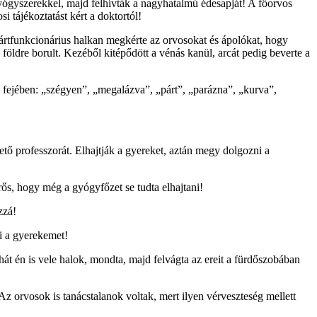
 gyógyszerekkel, majd felhívták a nagyhatalmú édesapját! A főorvos
i tájékoztatást kért a doktortól!
pártfunkcionárius halkan megkérte az orvosokat és ápolókat, hogy
földre borult. Kezéből kitépődött a vénás kanül, arcát pedig beverte a
a fejében: „szégyen”, „megalázva”, „párt”, „parázna”, „kurva”,
tő professzorát. Elhajtják a gyereket, aztán megy dolgozni a
rős, hogy még a gyógyfőzet se tudta elhajtani!
zzá!
i a gyerekemet!
 hát én is vele halok, mondta, majd felvágta az ereit a fürdőszobában
z orvosok is tanácstalanok voltak, mert ilyen vérveszteség mellett