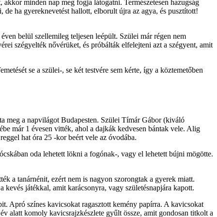
út, akkor minden nap meg fogja látogatni. Természetesen hazugság
e ha gyereknevetést hallott, elborult újra az agya, és pusztított!
y éven belül szellemileg teljesen leépült. Szülei már régen nem
rei szégyelték nővérüket, és próbálták elfelejteni azt a szégyent, amit
emetését se a szülei-, se két testvére sem kérte, így a köztemetőben
átta meg a napvilágot Budapesten. Szülei Tímár Gábor (kiváló
ébe már 1 évesen vitték, ahol a dajkák kedvesen bántak vele. Alig
 reggel hat óra 25 -kor beért vele az óvodába.
ogócskában oda lehetett lökni a fogónak-, vagy el lehetett bújni mögötte.
ték a tanárnénit, ezért nem is nagyon szorongtak a gyerek miatt.
 a kevés játékkal, amit karácsonyra, vagy születésnapjára kapott.
bbit. Apró színes kavicsokat ragasztott kemény papírra. A kavicsokat
 év alatt komoly kavicsrajzkészlete gyűlt össze, amit gondosan titkolt a