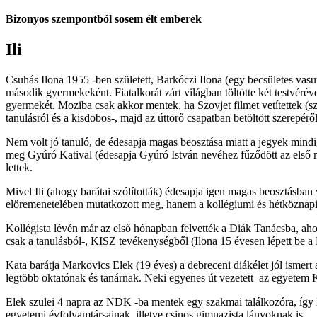
Bizonyos szempontból sosem élt emberek
Ili
Csuhás Ilona 1955 -ben született, Barkóczi Ilona (egy becsületes vasut
második gyermekeként. Fiatalkorát zárt világban töltötte két testvéré
gyermekét. Moziba csak akkor mentek, ha Szovjet filmet vetítettek (szi
tanulásról és a kisdobos-, majd az úttörő csapatban betöltött szerepéről
Nem volt jó tanuló, de édesapja magas beosztása miatt a jegyek mindi
meg Gyúró Katival (édesapja Gyúró István nevéhez fűződött az első m
lettek.
Mivel Ili (ahogy barátai szólították) édesapja igen magas beosztásban 
előremenetelében mutatkozott meg, hanem a kollégiumi és hétköznapi 
Kollégista lévén már az első hónapban felvették a Diák Tanácsba, ahol 
csak a tanulásból-, KISZ tevékenységből (Ilona 15 évesen lépett be a
Kata barátja Markovics Elek (19 éves) a debreceni diákélet jól ismert 
legtöbb oktatónak és tanárnak. Neki egyenes út vezetett az egyete
Elek szülei 4 napra az NDK -ba mentek egy szakmai találkozóra, így le
egyetemi évfolyamtársainak, illetve csinos gimnazista lányoknak is.