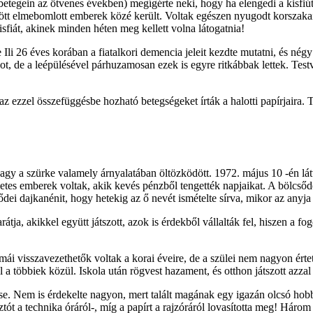
betegein az ötvenes években) megígérte neki, hogy ha elengedi a kisfi
zött elmebomlott emberek közé került. Voltak egészen nyugodt korszakai, d
kisfiát, akinek minden héten meg kellett volna látogatnia!
 Ili 26 éves korában a fiatalkori demencia jeleit kezdte mutatni, és nég
t, de a leépülésével párhuzamosan ezek is egyre ritkábbak lettek. Testvé
az ezzel összefüggésbe hozható betegségeket írták a halotti papírjaira. T
, vagy a szürke valamely árnyalatában öltözködött. 1972. május 10 -én l
etes emberek voltak, akik kevés pénzből tengették napjaikat. A bölcsőd
dei dajkanénit, hogy hetekig az ő nevét ismételte sírva, mikor az anyja
átja, akikkel együtt játszott, azok is érdekből vállalták fel, hiszen a f
i visszavezethetők voltak a korai éveire, de a szülei nem nagyon értet
a többiek közül. Iskola után rögvest hazament, és otthon játszott azzal
gy se. Nem is érdekelte nagyon, mert talált magának egy igazán olcsó ho
ztót a technika óráról-, míg a papírt a rajzóráról lovasította meg! Három