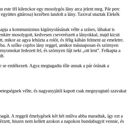
an este fél kilenckor egy mosolygós lány arca jelent meg. Pár perc
yüttes gitárosa) kezében landolt a lány. Taxival utaztak Elekék
esapja a kommunizmus kigúnyolásának vélte a színes, lábakat is
enkire mosolygott, kedvesen cseverészett a lányokkal, majd kicsit
ett, mikor az agya lehúzta a rolót, és félig kábán felment az emeletre.
ába. A szőke copfos lány reggel, amikor másnaposan és szörnyen
nyomokat fedezett fel, és szörnyen fájt neki „ott lent”. Felkapta a
dt.
mire se emlékezett. Agya megtagadta tőle annak a pár órának a
 betegségnek vélte, és nagyanyjától kapott csak megnyugtató szavakat
 magát. A reggeli émelygések két hét múlva abba maradtak, így ezt a
 érzett, hiszen nem kellett azokon a napokon bundabugyit vennie, és