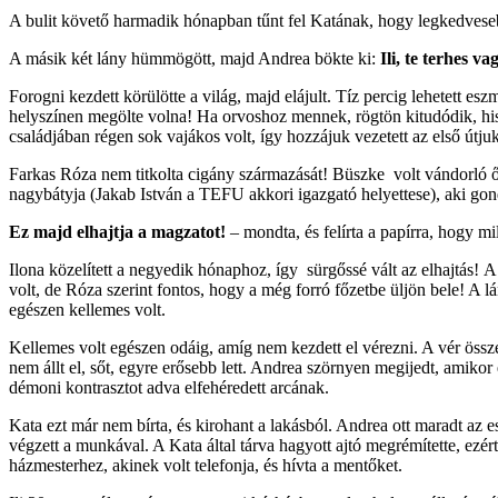
A bulit követő harmadik hónapban tűnt fel Katának, hogy legkedveseb
A másik két lány hümmögött, majd Andrea bökte ki:
Ili, te terhes va
Forogni kezdett körülötte a világ, majd elájult. Tíz percig lehetett es
helyszínen megölte volna! Ha orvoshoz mennek, rögtön kitudódik, hi
családjában régen sok vajákos volt, így hozzájuk vezetett az első útju
Farkas Róza nem titkolta cigány származását! Büszke volt vándorló ős
nagybátyja (Jakab István a TEFU akkori igazgató helyettese), aki gon
Ez majd elhajtja a magzatot!
– mondta, és felírta a papírra, hogy 
Ilona közelített a negyedik hónaphoz, így sürgőssé vált az elhajtás! 
volt, de Róza szerint fontos, hogy a még forró főzetbe üljön bele! A lá
egészen kellemes volt.
Kellemes volt egészen odáig, amíg nem kezdett el vérezni. A vér össz
nem állt el, sőt, egyre erősebb lett. Andrea szörnyen megijedt, amikor 
démoni kontrasztot adva elfehéredett arcának.
Kata ezt már nem bírta, és kirohant a lakásból. Andrea ott maradt az 
végzett a munkával. A Kata által tárva hagyott ajtó megrémítette, ezért 
házmesterhez, akinek volt telefonja, és hívta a mentőket.