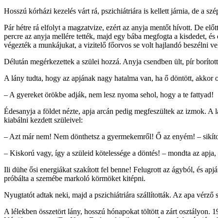
Hosszú kórházi kezelés várt rá, pszichiátriára is kellett járnia, de a
Pár hétre rá elfolyt a magzatvize, ezért az anyja mentőt hívott. De elő
percre az anyja mellére tették, majd egy bába megfogta a kisdedet, és
végezték a munkájukat, a vizitelő főorvos se volt hajlandó beszélni ve
Délután megérkezettek a szülei hozzá. Anyja csendben ült, pír borítot
A lány tudta, hogy az apjának nagy hatalma van, ha ő döntött, akkor ot
– A gyereket örökbe adják, nem lesz nyoma sehol, hogy a te fattyad!
Édesanyja a földet nézte, apja arcán pedig megfeszültek az izmok. A lá
kiabálni kezdett szüleivel:
– Azt már nem! Nem dönthetsz a gyermekemről! Ő az enyém! – sikíto
– Kiskorú vagy, így a szüleid kötelessége a döntés! – mondta az apja
Ili dühe ősi energiákat szakított fel benne! Felugrott az ágyból, és ap
próbálta a szemébe markoló körmöket kitépni.
Nyugtatót adtak neki, majd a pszichiátriára szállították. Az apa vérz
A lélekben összetört lány, hosszú hónapokat töltött a zárt osztályon. 