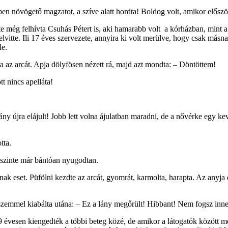
 szépen növögető magzatot, a szíve alatt hordta! Boldog volt, amikor elő
tte még felhívta Csuhás Pétert is, aki hamarabb volt a kórházban, mint a 
 elvitte. Ili 17 éves szervezete, annyira ki volt merülve, hogy csak má
le.
ta az arcát. Apja dölyfösen nézett rá, majd azt mondta: – Döntöttem!
t nincs apelláta!
ny újra elájult! Jobb lett volna ájulatban maradni, de a nővérke egy kev
tta.
, szinte már bántóan nyugodtan.
jának eset. Püfölni kezdte az arcát, gyomrát, karmolta, harapta. Az anyja 
ő szemmel kiabálta utána: – Ez a lány megőrült! Hibbant! Nem fogsz inne
19 évesen kiengedték a többi beteg közé, de amikor a látogatók között m