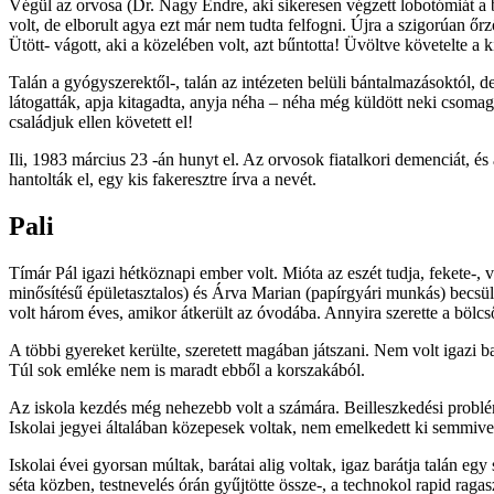
Végül az orvosa (Dr. Nagy Endre, aki sikeresen végzett lobotómiát a 
volt, de elborult agya ezt már nem tudta felfogni. Újra a szigorúan őr
Ütött- vágott, aki a közelében volt, azt bűntotta! Üvöltve követelte a 
Talán a gyógyszerektől-, talán az intézeten belüli bántalmazásoktól, de
látogatták, apja kitagadta, anyja néha – néha még küldött neki csomago
családjuk ellen követett el!
Ili, 1983 március 23 -án hunyt el. Az orvosok fiatalkori demenciát, és 
hantolták el, egy kis fakeresztre írva a nevét.
Pali
Tímár Pál igazi hétköznapi ember volt. Mióta az eszét tudja, fekete-
minősítésű épületasztalos) és Árva Marian (papírgyári munkás) becsül
volt három éves, amikor átkerült az óvodába. Annyira szerette a bölcső
A többi gyereket kerülte, szeretett magában játszani. Nem volt igazi bar
Túl sok emléke nem is maradt ebből a korszakából.
Az iskola kezdés még nehezebb volt a számára. Beilleszkedési problémá
Iskolai jegyei általában közepesek voltak, nem emelkedett ki semmivel 
Iskolai évei gyorsan múltak, barátai alig voltak, igaz barátja talán e
séta közben, testnevelés órán gyűjtötte össze-, a technokol rapid ragas