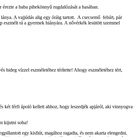
ször érezte a baba pihekönnyű rugdalózását a hasában.
lánya. A vajjúdás alig egy óráig tartott. A csecsemő felsírt, pár
snap eszmélt rá a gyermek hiányára. A nővérkék lesütött szemmel
és hideg vízzel eszméletéhez térítette! Ahogy eszméletéhez tért,
és két férfi ápoló kellett ahhoz, hogy leszedjék apjáról, aki vinnyogva
n kijutni soha!
egpillantott egy kisfiút, magához ragadta, és nem akarta elengedni.