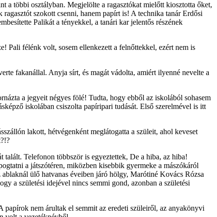
nt a többi osztályban. Megjelölte a ragasztókat mielőtt kiosztotta őket,
ak ragasztót szokott csenni, hanem papírt is! A technika tanár Erdősi
besítette Palikát a tényekkel, a tanári kar jelentős részének
! Pali félénk volt, sosem ellenkezett a felnőttekkel, ezért nem is
erte fakanállal. Anyja sírt, és magát vádolta, amiért ilyenné nevelte a
tornázta a jegyeit négyes fölé! Tudta, hogy ebből az iskolából sohasem
ző iskolában csiszolta papíripari tudását. Első szerelmével is itt
zállón lakott, hétvégenként meglátogatta a szüleit, ahol keveset
t?!?
talált. Telefonon többször is egyeztettek, De a hiba, az hiba!
pogtatni a játszótéren, miközben kisebbik gyermeke a mászókáról
e az ablaknál ülő hatvanas éveiben járó hölgy, Marótiné Kovács Rózsa
hogy a születési idejével nincs semmi gond, azonban a születési
 papírok nem árultak el semmit az eredeti szüleiről, az anyakönyvi
an volt a vezetéknévből.