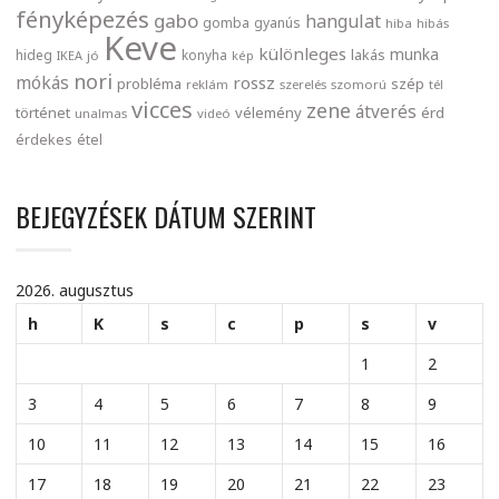
fényképezés
gabo
hangulat
gomba
gyanús
hiba
hibás
Keve
különleges
munka
lakás
hideg
konyha
IKEA
jó
kép
nori
mókás
rossz
probléma
szép
reklám
szerelés
szomorú
tél
vicces
zene
átverés
történet
vélemény
érd
unalmas
videó
érdekes
étel
BEJEGYZÉSEK DÁTUM SZERINT
2026. augusztus
h
K
s
c
p
s
v
1
2
3
4
5
6
7
8
9
10
11
12
13
14
15
16
17
18
19
20
21
22
23