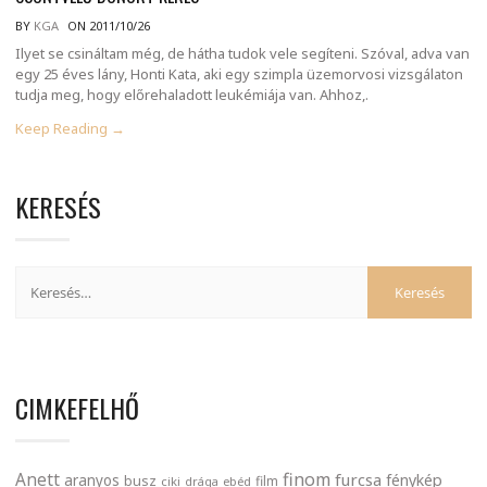
BY
KGA
ON 2011/10/26
Ilyet se csináltam még, de hátha tudok vele segíteni. Szóval, adva van
egy 25 éves lány, Honti Kata, aki egy szimpla üzemorvosi vizsgálaton
tudja meg, hogy előrehaladott leukémiája van. Ahhoz,.
Keep Reading →
KERESÉS
CIMKEFELHŐ
finom
Anett
furcsa
fénykép
aranyos
busz
film
ciki
drága
ebéd