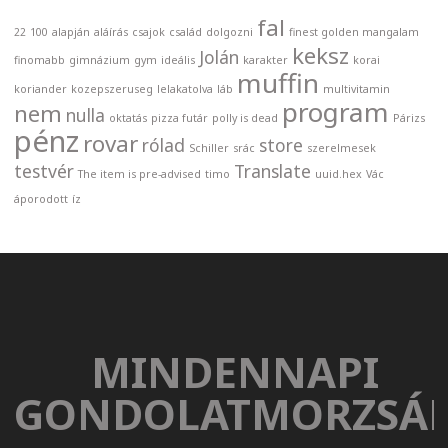
fal
22
100
alapján
aláírás
csajok
család
dolgozni
finest golden mangalam
keksz
Jolán
finomabb
gimnázium
gym
ideális
karakter
korai
muffin
koriander
kozepszeruseg
lelakatolva
láb
multivitamin
program
nem
nulla
oktatás
pizza futár
polly is dead
Párizs
pénz
rovar
rólad
store
Schiller
srác
szerelmesek
testvér
Translate
The item is pre-advised
timo
uuid.hex
Vác
áporodott
íz
MINDENNAPI
GONDOLATMORZSÁ