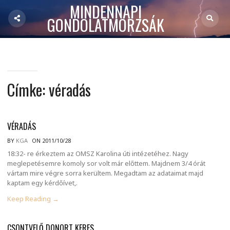
MINDENNAPI
GONDOLATMORZSÁK
Címke:
véradás
VÉRADÁS
BY
KGA
ON 2011/10/28
18:32- re érkeztem az OMSZ Karolina úti intézetéhez. Nagy
meglepetésemre komoly sor volt már előttem. Majdnem 3/4 órát
vártam mire végre sorra kerültem. Megadtam az adataimat majd
kaptam egy kérdőívet,.
Keep Reading →
CSONTVELŐ DONORT KERES