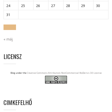
24
25
26
27
28
29
30
31
« máj
LICENSZ
Blog under the
Creative Commons Attribution-NonCommercial-NoDerivs 3.0 License
CIMKEFELHŐ