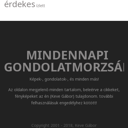
érdekes
ízlett
MINDENNAPI
GONDOLATMORZSÁ
Képek-, gondolatok-, és minden más!
Az oldalon megjelenő minden tartalom, beleérve a cikkeket,
fényképeket az én (Keve Gábor) tulajdonom. további
felhasználásuk engedélyhez kötött!
Copyright 2001 - 2018, Keve Gábor