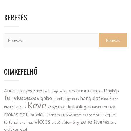
KERESÉS
CIMKEFELHŐ
finom
Anett
furcsa
fénykép
aranyos
busz
film
ciki
drága
ebéd
fényképezés
gabo
hangulat
gomba
gyanús
hiba
hibás
Keve
különleges
munka
lakás
hideg
konyha
IKEA
jó
kép
nori
mókás
rossz
probléma
szép
reklám
szerelés
szomorú
tél
vicces
zene
átverés
történet
vélemény
érd
unalmas
videó
érdekes
étel