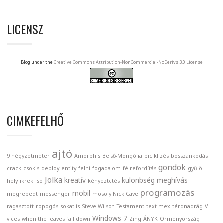
LICENSZ
Blog under the
Creative Commons Attribution-NonCommercial-NoDerivs 3.0 License
CIMKEFELHŐ
ajtó
9 négyzetméter
Amorphis
Belső-Mongólia
biciklizés
bosszankodás
gondok
crack
csokis
deploy
entity
felni
fogadalom
félrefordítás
gyűlöl
Jolka
kreatív
különbség
meghívás
hely
ikrek
iso
kényeztetés
programozás
mobil
megrepedt
messenger
mosoly
Nick Cave
ragasztott
ropogós
sokat is
Steve Wilson
Testament
text-mex
térdnadrág
V
Windows 7
vices
when the leaves fall down
Zing
ÁNYK
Örményország