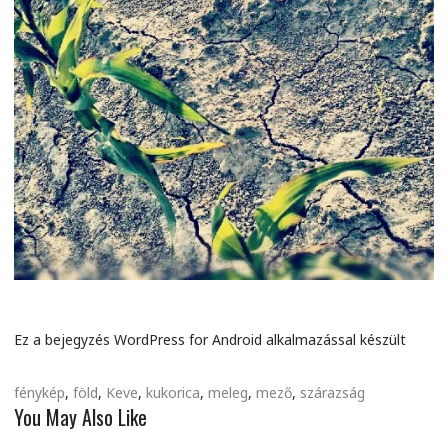
Ez a bejegyzés WordPress for Android alkalmazással készült
fénykép
,
föld
,
Keve
,
kukorica
,
meleg
,
mező
,
szárazság
You May Also Like