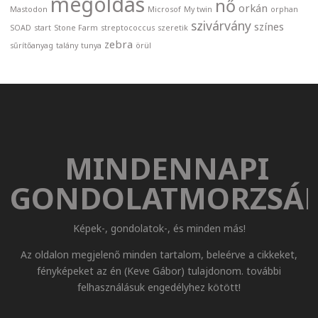
megoldás
nő
orkán
Mastodon
Microsof
My twin
orphan
szivárvány
színes
SOAD
start
Stone Farm
streptococcus
szeretik
zebra
sűrítőanyag
talány
tunya
örül
MINDENNAPI
GONDOLATMORZSÁ
Képek-, gondolatok-, és minden más!
Az oldalon megjelenő minden tartalom, beleérve a cikkeket,
fényképeket az én (Keve Gábor) tulajdonom. további
felhasználásuk engedélyhez kötött!