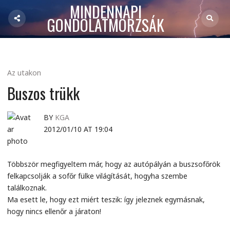
MINDENNAPI
GONDOLATMORZSÁK
Az utakon
Buszos trükk
BY
KGA
2012/01/10 AT 19:04
Többször megfigyeltem már, hogy az autópályán a buszsofőrök
felkapcsolják a sofőr fülke világítását, hogyha szembe
találkoznak.
Ma esett le, hogy ezt miért teszik: így jeleznek egymásnak,
hogy nincs ellenőr a járaton!