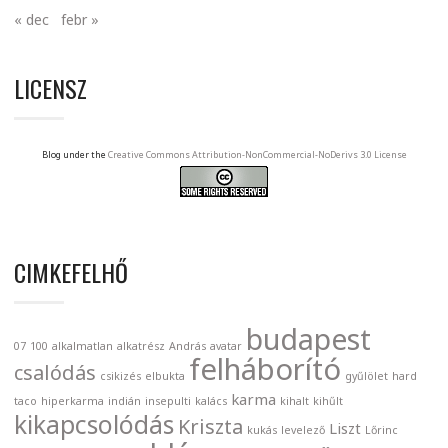
« dec
febr »
LICENSZ
Blog under the
Creative Commons Attribution-NonCommercial-NoDerivs 3.0 License
CIMKEFELHŐ
budapest
07
100
alkalmatlan
alkatrész
András
avatar
felháborító
csalódás
csikizés
elbukta
gyűlölet
hard
karma
taco
hiperkarma
indián
insepulti
kalács
kihalt
kihűlt
kikapcsolódás
Kriszta
Liszt
kukás
levelező
Lőrinc