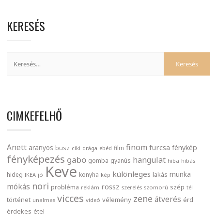
KERESÉS
CIMKEFELHŐ
finom
Anett
furcsa
fénykép
aranyos
busz
film
ciki
drága
ebéd
fényképezés
gabo
hangulat
gomba
gyanús
hiba
hibás
Keve
különleges
munka
lakás
hideg
konyha
IKEA
jó
kép
nori
mókás
rossz
probléma
szép
reklám
szerelés
szomorú
tél
vicces
zene
átverés
történet
vélemény
érd
unalmas
videó
érdekes
étel