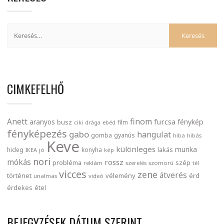
CIMKEFELHŐ
finom
Anett
furcsa
fénykép
aranyos
busz
film
ciki
drága
ebéd
fényképezés
gabo
hangulat
gomba
gyanús
hiba
hibás
Keve
különleges
munka
lakás
hideg
konyha
IKEA
jó
kép
nori
mókás
rossz
probléma
szép
reklám
szerelés
szomorú
tél
vicces
zene
átverés
történet
vélemény
érd
unalmas
videó
érdekes
étel
BEJEGYZÉSEK DÁTUM SZERINT