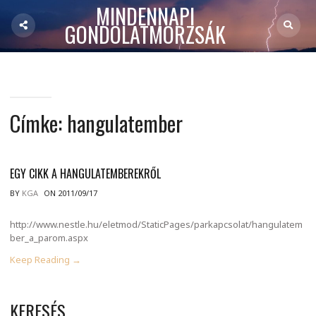
MINDENNAPI
GONDOLATMORZSÁK
Címke:
hangulatember
EGY CIKK A HANGULATEMBEREKRŐL
BY
KGA
ON 2011/09/17
http://www.nestle.hu/eletmod/StaticPages/parkapcsolat/hangulatem
ber_a_parom.aspx
Keep Reading →
KERESÉS