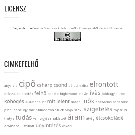
LICENSZ
Blog under the
Creative Commons Attribution-NonCommercial-NoDerivs 3.0 License
CIMKEFELHŐ
cipő
elrontott
csharp
csönd
anya
cib
délután
dísz
ivàs
felhő
erőszakos
etették
handle
hígbevonó
indián
Jobbágy
kiirtva
nők
köhögés
mit jelent
lukundoo
lát
modell
operációs
pancsolás
szigetelés
pibni
pénzügy
sale
Shinedown
Stuck Mojo
szexi
tojásrúd
áram
tudás
étcsokoládé
trutyis
van
vigyázz
zaklatott
átvág
ügyintézés
örömóda
újszülött
őskori