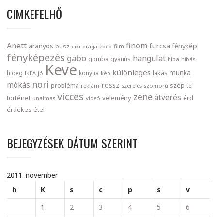
CIMKEFELHŐ
finom
Anett
furcsa
fénykép
aranyos
busz
film
ciki
drága
ebéd
fényképezés
gabo
hangulat
gomba
gyanús
hiba
hibás
Keve
különleges
munka
lakás
hideg
konyha
IKEA
jó
kép
nori
mókás
rossz
probléma
szép
reklám
szerelés
szomorú
tél
vicces
zene
átverés
történet
vélemény
érd
unalmas
videó
érdekes
étel
BEJEGYZÉSEK DÁTUM SZERINT
2011. november
h
K
s
c
p
s
v
1
2
3
4
5
6