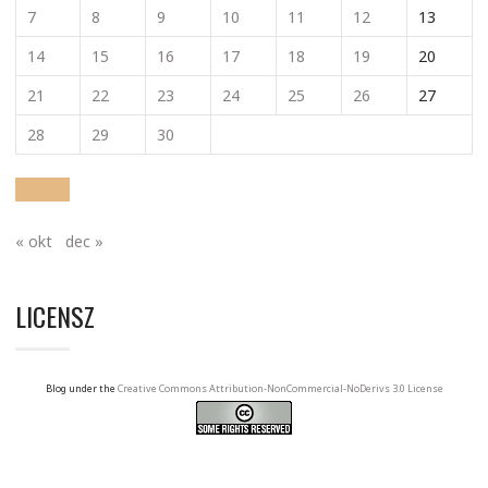
7
8
9
10
11
12
13
14
15
16
17
18
19
20
21
22
23
24
25
26
27
28
29
30
« okt
dec »
LICENSZ
Blog under the
Creative Commons Attribution-NonCommercial-NoDerivs 3.0 License