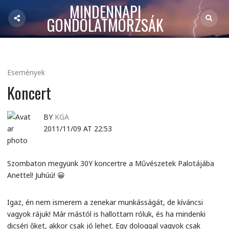
MINDENNAPI
GONDOLATMORZSÁK
Események
Koncert
BY
KGA
2011/11/09 AT 22:53
Szombaton megyünk 30Y koncertre a Művészetek Palotájába
Anettel! Juhúú! 😀
Igaz, én nem ismerem a zenekar munkásságát, de kíváncsi
vagyok rájuk! Már mástól is hallottam róluk, és ha mindenki
dicséri őket, akkor csak jó lehet. Egy dologgal vagyok csak