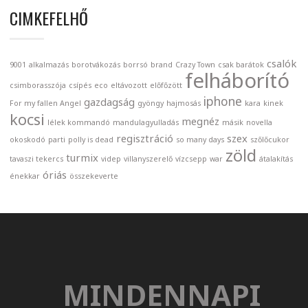
CIMKEFELHŐ
csalók
9001
alkalmazás
borotvákozás
borrsó
brand
Crazy Town
csak barátok
felháborító
csimborasszója
csípés
eco
eltávozott
előfőzött
iphone
gazdagság
For my fallen Angel
gyöngy
hajmosás
kara
kinek
kocsi
megnéz
lélek kommandó
mandulagyulladás
másik
novella
regisztráció
szex
okoskodó
parti
polly is dead
so many days
szőlőcukor
zöld
turmix
tavaszi tekercs
videp
villanyszerelő
vízcsepp
war
átalakítás
óriás
énekkar
összekeverte
MINDENNAPI