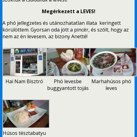
Megérkezett a LEVES!
A phó jellegzetes és utánozhatatlan illata keringett
körülöttem. Gyorsan oda jött a pincér, és szólt, hogy az
nem az én levesem, az bizony Anetté!
Hai Nam Bisztró
Phó levesbe
Marhahúsos phó
buggyantott tojás
leves
Húsos tésztabatyu