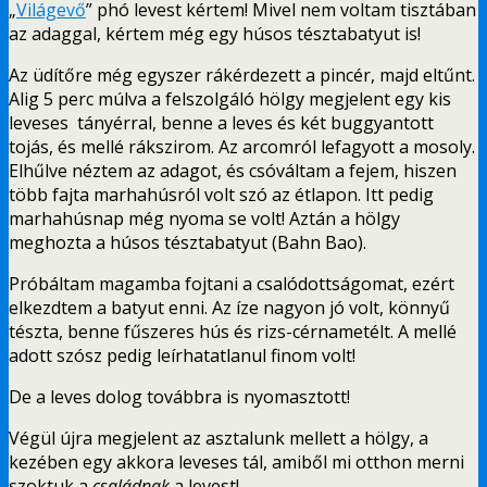
„
Világevő
” phó levest kértem! Mivel nem voltam tisztában
az adaggal, kértem még egy húsos tésztabatyut is!
Az üdítőre még egyszer rákérdezett a pincér, majd eltűnt.
Alig 5 perc múlva a felszolgáló hölgy megjelent egy kis
leveses tányérral, benne a leves és két buggyantott
tojás, és mellé rákszirom. Az arcomról lefagyott a mosoly.
Elhűlve néztem az adagot, és csóváltam a fejem, hiszen
több fajta marhahúsról volt szó az étlapon. Itt pedig
marhahúsnap még nyoma se volt! Aztán a hölgy
meghozta a húsos tésztabatyut (Bahn Bao).
Próbáltam magamba fojtani a csalódottságomat, ezért
elkezdtem a batyut enni. Az íze nagyon jó volt, könnyű
tészta, benne fűszeres hús és rizs-cérnametélt. A mellé
adott szósz pedig leírhatatlanul finom volt!
De a leves dolog továbbra is nyomasztott!
Végül újra megjelent az asztalunk mellett a hölgy, a
kezében egy akkora leveses tál, amiből mi otthon merni
szoktuk a
családnak
a levest!