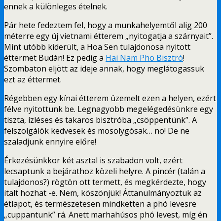
ennek a különleges ételnek.
Pár hete fedeztem fel, hogy a munkahelyemtől alig 200
méterre egy új vietnami étterem „nyitogatja a szárnyait”.
Mint utóbb kiderült, a Hoa Sen tulajdonosa nyitott
éttermet Budán! Ez pedig a
Hai Nam Pho Bisztró
!
Szombaton eljött az ideje annak, hogy meglátogassuk
ezt az éttermet.
Régebben egy kínai étterem üzemelt ezen a helyen, ezért
félve nyitottunk be. Legnagyobb megelégedésünkre egy
tiszta, ízléses és takaros bisztróba „csöppentünk”. A
felszolgálók kedvesek és mosolygósak… no! De ne
szaladjunk ennyire előre!
Érkezésünkkor két asztal is szabadon volt, ezért
lecsaptunk a bejárathoz közeli helyre. A pincér (talán a
tulajdonos?) rögtön ott termett, és megkérdezte, hogy
italt hozhat -e. Nem, köszönjük! Áttanulmányoztuk az
étlapot, és természetesen mindketten a phó levesre
„cuppantunk” rá. Anett marhahúsos phó levest, míg én