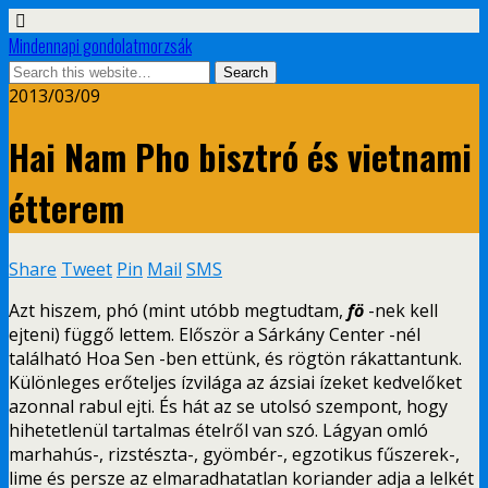
Mindennapi gondolatmorzsák
2013/03/09
Hai Nam Pho bisztró és vietnami
étterem
Share
Tweet
Pin
Mail
SMS
Azt hiszem, phó (mint utóbb megtudtam,
fö
-nek kell
ejteni) függő lettem. Először a Sárkány Center -nél
található Hoa Sen -ben ettünk, és rögtön rákattantunk.
Különleges erőteljes ízvilága az ázsiai ízeket kedvelőket
azonnal rabul ejti. És hát az se utolsó szempont, hogy
hihetetlenül tartalmas ételről van szó. Lágyan omló
marhahús-, rizstészta-, gyömbér-, egzotikus fűszerek-,
lime és persze az elmaradhatatlan koriander adja a lelkét