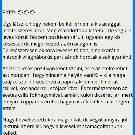
Pfffff!!! 🙁 🙁 🙁
Úgy látszik, hogy nekem be kell érnem a kis adaggal,
másfélszeres áron. Még csalódottabb lettem… De végül a
leves körüli félszem pozitívan zárult, ugyanis egy kis
késéssel, de megérkezett az én adagom is.
Természetesen akkora leveses tálban, amekkorát a
második világháborús partizánok hordtak sisak gyanánt!
Az ízéről csak pozitívan lehet szólni, erre az ételre lehet
azt mondani, hogy minden a helyén van! Ki – ki a maga
szájíze szerint ízesítheti a paprikakrémmel, lime -al,
csilivel, korianderrel, szójacsírával. És természetesen az
ecetes csilis fokhagymával, amiért külön dicséret jár, mert
ennyire roppanós ecetes hagymaszeletkéket már régen
ettem!
Nagy hévvel vetettük rá magunkat, de végül annyira jól
laktunk az étellel, hogy a leveseket csomagoltatnunk
kellett.