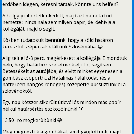
erdőben idegen, keresni társak, könnte uns helfen?
A hölgy picit értetlenkedett, majd azt mondta tört
némettel: nincs nála semmilyen papír, de idehívja a
kollégáját, majd ő segít.
Közben tudatosult bennünk, hogy a zöld határon
keresztül szépen átsétáltunk Szlovéniába. 😀
Alig telt el 6-8 perc, megérkezett a kollégája. Elmondtuk
neki, hogy határhoz szeretnénk eljutni, segítsen.
Betessékelt az autójába, és elvitt minket egyenesen a
gombász csoporthoz! Hatalmas hálálkodás (és a
háttérben hangos röhögés) közepette búcsúztunk el a
szlovénoktól.
Egy nap kétszer sikerült útlevél és minden más papír
nélkül határsértés eszközölnünk! 🙂
12:50 -re megkerültünk! 😀
Még megnéztük a gombákat, amit gyűjtöttünk, majd