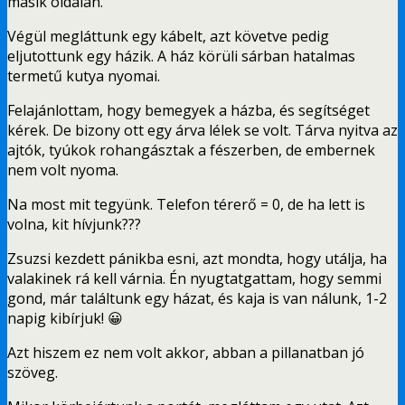
másik oldalán.
Végül megláttunk egy kábelt, azt követve pedig
eljutottunk egy házik. A ház körüli sárban hatalmas
termetű kutya nyomai.
Felajánlottam, hogy bemegyek a házba, és segítséget
kérek. De bizony ott egy árva lélek se volt. Tárva nyitva az
ajtók, tyúkok rohangásztak a fészerben, de embernek
nem volt nyoma.
Na most mit tegyünk. Telefon térerő = 0, de ha lett is
volna, kit hívjunk???
Zsuzsi kezdett pánikba esni, azt mondta, hogy utálja, ha
valakinek rá kell várnia. Én nyugtatgattam, hogy semmi
gond, már találtunk egy házat, és kaja is van nálunk, 1-2
napig kibírjuk! 😀
Azt hiszem ez nem volt akkor, abban a pillanatban jó
szöveg.