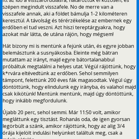
szépen megindult visszafele. No de merre van a
visszafele annak, aki a földet bámulja 1-2 kilométeren
keresztül. A távolság és térérzékelése az embernek egy
erdőben el tud veszni. Azt hiszi tereptárgyakra, hogy
azokat már látta, de utána rájön, hogy mégsem!
Hát bizony mi is mentünk a fejünk után, és egyre jobban
belemásztunk a susnyákosba. Eleinte még bátran
mutattam az irányt, majd egyre bátortalanabbul
próbáltuk megtalálni a helyes utat. Végül rájöttünk, hogy
k*rvára eltévedtünk az erdőben. Sehol semmilyen
támpont, felettünk 200 éves fák magasodtak. Végül úgy
döntöttünk, hogy elindulunk egy irányba, és valahol majd
csak kikötünk! Mentünk mentünk, majd úgy döntöttünk,
hogy inkább megfordulunk.
Újabb 20 perc, sehol semmi. Már 11:50 volt, amikor
megláttunk egy tisztást. Rohanás oda, de igen gyorsan
legörbült a szánk, amikor rájöttünk, hogy az alig 3/4
órája kijelölt indulási helyünket találtuk meg, csak a