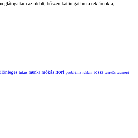
eglátogattam az oldalt, bőszen kattintgattam a reklámokra,
nori
ülönleges
mókás
rossz
munka
probléma
lakás
reklám
szerelés
szomorú