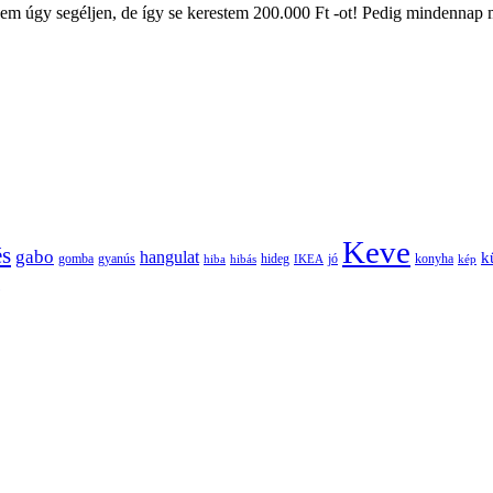
em úgy segéljen, de így se kerestem 200.000 Ft -ot! Pedig mindennap m
Keve
és
gabo
hangulat
k
gomba
gyanús
hiba
hibás
hideg
IKEA
jó
konyha
kép