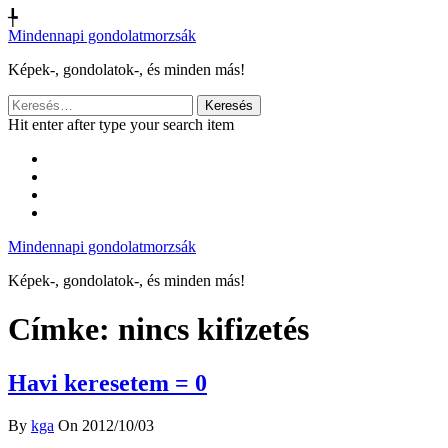
╄
Mindennapi gondolatmorzsák
Képek-, gondolatok-, és minden más!
Keresés:
Hit enter after type your search item
Mindennapi gondolatmorzsák
Képek-, gondolatok-, és minden más!
Címke:
nincs kifizetés
Havi keresetem = 0
By
kga
On 2012/10/03