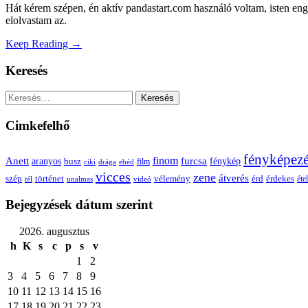
Hát kérem szépen, én aktív pandastart.com használó voltam, isten eng
elolvastam az.
Keep Reading →
Keresés
Keresés:
Cimkefelhő
fényképez
Anett
finom
furcsa
fénykép
aranyos
busz
film
ciki
drága
ebéd
vicces
zene
átverés
szép
vélemény
érd
történet
érdekes
étel
tél
unalmas
videó
Bejegyzések dátum szerint
2026. augusztus
h
K
s
c
p
s
v
1
2
3
4
5
6
7
8
9
10
11
12
13
14
15
16
17
18
19
20
21
22
23