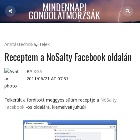
MINDENNAPI
GONDOLATMORZSÁK
Ámítástechnika
,
Ételek
Receptem a NoSalty Facebook oldalán
BY
KGA
2011/06/21 AT 07:31
Felkerült a fordított meggyes sütim receptje a
NoSalty
Facebook
-os oldalára, kiemelve!! Juhúú!!