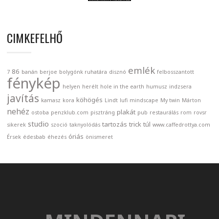
CIMKEFELHŐ
emlék
86
7
banán
berjoe
bolygónk ruhatára
disznó
felbosszantott
fénykép
helyen
herélt
hole in the earth
humusz
indzsera
javítás
köhögés
kamasz
kora
Lindt
lufi
mindscape
My twin
Márton
nehéz
plakát
ostoba
penzklub.com
pisztráng
pub
restaurálás
rom
rovsr
studio
tartozás
trick
túl
sikerek
szoció
taknyolódás
www.caffedrottya.com
óriás
Érsek
édesbab
éhezés
önismeret