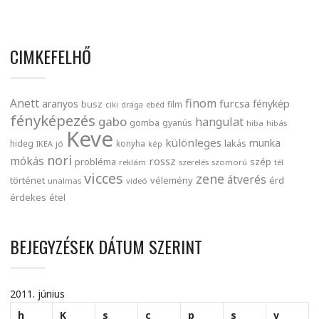
CIMKEFELHŐ
finom
Anett
furcsa
fénykép
aranyos
busz
film
ciki
drága
ebéd
fényképezés
gabo
hangulat
gomba
gyanús
hiba
hibás
Keve
különleges
munka
lakás
hideg
konyha
IKEA
jó
kép
nori
mókás
rossz
probléma
szép
reklám
szerelés
szomorú
tél
vicces
zene
átverés
történet
vélemény
érd
unalmas
videó
érdekes
étel
BEJEGYZÉSEK DÁTUM SZERINT
2011. június
h
K
s
c
p
s
v