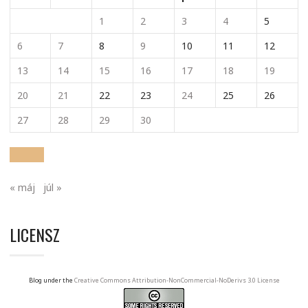
1
2
3
4
5
6
7
8
9
10
11
12
13
14
15
16
17
18
19
20
21
22
23
24
25
26
27
28
29
30
« máj
júl »
LICENSZ
Blog under the
Creative Commons Attribution-NonCommercial-NoDerivs 3.0 License