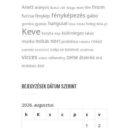
finom
Anett
aranyos
busz
film
ciki
drága
ebéd
fényképezés
gabo
furcsa
fénykép
hangulat
gomba
gyanús
hideg
hiba
hibás
IKEA
jó
Keve
különleges
lakás
konyha
kép
nori
mókás
rossz
munka
probléma
reklám
szép
történet
szerelés
szomorú
tél
unalmas
vicces
zene
átverés
vélemény
érd
videó
érdekes
étel
BEJEGYZÉSEK DÁTUM SZERINT
2026. augusztus
h
K
s
c
p
s
v
1
2