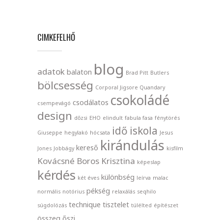
CIMKEFELHŐ
blog
adatok
balaton
Brad Pitt
Butlers
bölcsesség
Corporal Jigsore Quandary
csokoládé
csodálatos
csempevágó
design
dőzsi
EHO
elindult
fabula fasa
fénytörés
idő
iskola
Giuseppe
hegylakó
hócsata
Jesus
kirándulás
kereső
Jones
Jobbágy
kisfilm
Kovácsné Boros Krisztina
képeslap
kérdés
különbség
két éves
leírva
malac
pékség
normális
notórius
relaxálás
seqhilo
technique
tisztelet
súgdolózás
túlélted
építészet
összeg
őszi