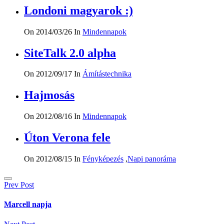
Londoni magyarok :)
On 2014/03/26
In
Mindennapok
SiteTalk 2.0 alpha
On 2012/09/17
In
Ámítástechnika
Hajmosás
On 2012/08/16
In
Mindennapok
Úton Verona fele
On 2012/08/15
In
Fényképezés
,
Napi panoráma
Bejegyzés
Prev Post
navigáció
Marcell napja