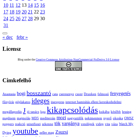
10
11
12
13
14
15
16
17
18
19
20
21
22
23
24
25
26
27
28
29
30
31
« dec
febr »
Licensz
Blog under the
Creative Commons Attribution-NonCommercial-NoDerivs 3.0 License
Cimkefelhő
bosszantó
bogi
fenyegetés
Anastasia
cata
cseresznye
csont
Drunken
felmosó
ideges
fűnyírás
géplakatos
iisexpress
internet hamisítás elleni kereskededelmi
kikapcsolódás
J
megállapodás
jó tanács
kga
kukába
később
lessing
mozi
majdnem
majmolás
MD5
mediterrán
nagyszülők
nekimentem
nyerő
okoska
OMSZ
tök
vargánya
poppers
reakció
sziszifuszi
szkenne
vendégek
videp
vita
váza
Watch My
youtube
Zsuzsi
Dying
zeller mag