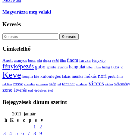
Next Post
Magyarázza meg valaki
Keresés
Keresés:
Cimkefelhő
Anett
finom
furcsa
fénykép
aranyos
busz
film
ciki
drága
ebéd
fényképezés
gabo
hangulat
gomba
gyanús
hiba
hibás
hideg
IKEA
jó
Keve
nori
különleges
mókás
munka
probléma
lakás
konyha
kép
vicces
rossz
szép
vélemény
történet
reklám
szerelés
szomorú
tél
unalmas
videó
zene
átverés
érd
érdekes
étel
Bejegyzések dátum szerint
2011. január
h
K
s
c
p
s
v
1
2
3
4
5
6
7
8
9