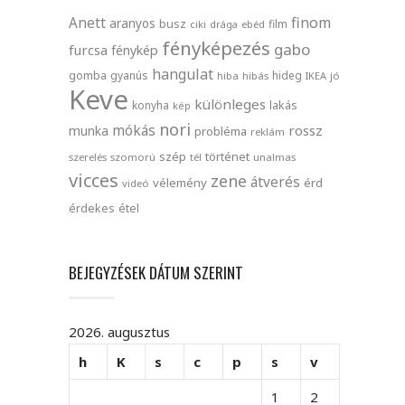
finom
Anett
aranyos
busz
film
ciki
drága
ebéd
fényképezés
gabo
furcsa
fénykép
hangulat
gomba
gyanús
hideg
hiba
hibás
IKEA
jó
Keve
különleges
lakás
konyha
kép
nori
mókás
rossz
munka
probléma
reklám
szép
történet
szerelés
szomorú
tél
unalmas
vicces
zene
átverés
vélemény
érd
videó
érdekes
étel
BEJEGYZÉSEK DÁTUM SZERINT
2026. augusztus
h
K
s
c
p
s
v
1
2