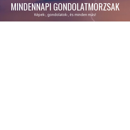
MINDENNAPI GONDOLATMORZSÁK
Képek-, gondolatok-, és minden más!