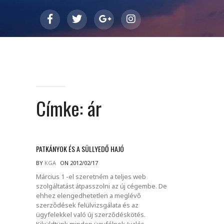
Címke:
ár
PATKÁNYOK ÉS A SÜLLYEDŐ HAJÓ
BY
KGA
ON 2012/02/17
Március 1 -el szeretném a teljes web
szolgáltatást átpasszolni az új cégembe. De
ehhez elengedhetetlen a meglévő
szerződések felülvizsgálata és az
ügyfelekkel való új szerződéskötés.
Kiküldtünk minden ügyfélnek (valós-,