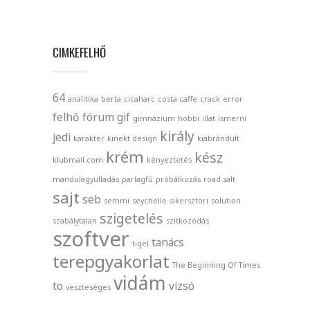
CIMKEFELHŐ
64
analitika
berta
cicaharc
costa caffe
crack
error
felhő
fórum
gif
gimnázium
hobbi
illat
ismerni
király
jedi
karakter
kinekt design
kiábrándult
krém
kész
klubmail.com
kényeztetés
mandulagyulladás
parlagfű
próbálkozás
road salt
sajt
seb
semmi
seychelle
sikersztori
solution
szigetelés
szabálytalan
szitkozódás
szoftver
tanács
t-gel
terepgyakorlat
The Beginning Of Times
vidám
to
vizsó
veszteséges