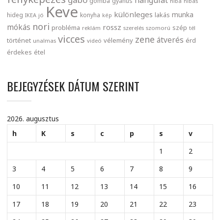
gomba
gyanús
hiba
hibás
Keve
különleges
munka
lakás
hideg
konyha
IKEA
jó
kép
nori
mókás
rossz
probléma
szép
reklám
szerelés
szomorú
tél
vicces
zene
átverés
történet
vélemény
érd
unalmas
videó
érdekes
étel
BEJEGYZÉSEK DÁTUM SZERINT
2026. augusztus
h
K
s
c
p
s
v
1
2
3
4
5
6
7
8
9
10
11
12
13
14
15
16
17
18
19
20
21
22
23