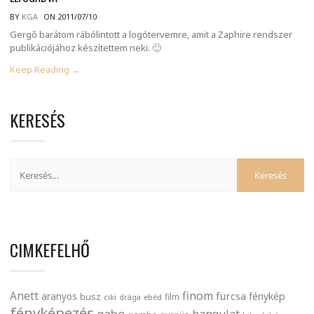
BY
KGA
ON 2011/07/10
Gergő barátom rábólintott a logótervemre, amit a Zaphire rendszer
publikációjához készítettem neki. 🙂
Keep Reading →
KERESÉS
CIMKEFELHŐ
finom
Anett
furcsa
fénykép
aranyos
busz
film
ciki
drága
ebéd
fényképezés
gabo
hangulat