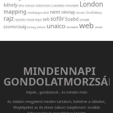
London
kétely
kézi
kókusz
költöztetés
Leányfalú
limonádé
mapping
nem
névnap
minőségen aluli
olcsón
OneToMany
rajz
sofőr
Szabó
seb
rajzolás
római légió
szlovák
web
unaico
szomorúság
turkey
tököm
vertikális
zárlat
MINDENNAPI
GONDOLATMORZSÁ
Képek-, gondolatok-, és minden más!
Az oldalon megjelenő minden tartalom, beleérve a cikkeket,
fényképeket az én (Keve Gábor) tulajdonom. további