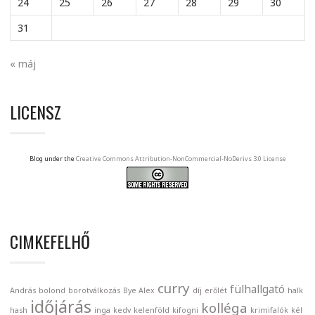
24
25
26
27
28
29
30
31
« máj
LICENSZ
Blog under the
Creative Commons Attribution-NonCommercial-NoDerivs 3.0 License
CIMKEFELHŐ
curry
fülhallgató
András
bolond
borotválkozás
Bye Alex
díj
erőlét
halk
időjárás
kolléga
hash
inga
kedv
kelenföld
kifogni
krimifalók
kél