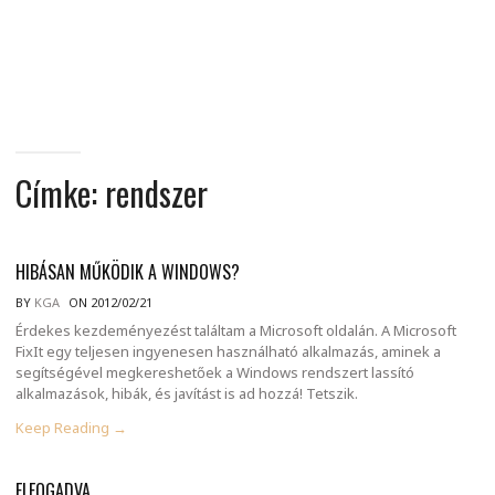
MINDENNAPI
GONDOLATMORZSÁK
Címke:
rendszer
HIBÁSAN MŰKÖDIK A WINDOWS?
BY
KGA
ON 2012/02/21
Érdekes kezdeményezést találtam a Microsoft oldalán. A Microsoft
FixIt egy teljesen ingyenesen használható alkalmazás, aminek a
segítségével megkereshetőek a Windows rendszert lassító
alkalmazások, hibák, és javítást is ad hozzá! Tetszik.
Keep Reading →
ELFOGADVA