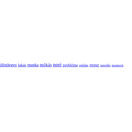
nori
ülönleges
mókás
rossz
munka
probléma
lakás
reklám
szerelés
szomorú