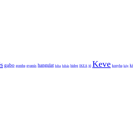
Keve
és
gabo
hangulat
k
gomba
gyanús
hiba
hibás
hideg
IKEA
jó
konyha
kép