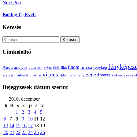
Next Post
Boldog Új Évet!
Keresés
Keresés:
Cimkefelhő
fényképez
Anett
finom
furcsa
fénykép
aranyos
busz
film
ciki
drága
ebéd
vicces
zene
átverés
szép
vélemény
érd
történet
érdekes
étel
tél
unalmas
videó
Bejegyzések dátum szerint
2010. december
h
K
s
c
p
s
v
1
2
3
4
5
6
7
8
9
10
11
12
13
14
15
16
17
18
19
20
21
22
23
24
25
26