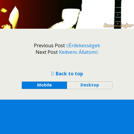
Previous Post
Érdekességek
Next Post
Kedvenc Állatom
Back to top
Mobile
Desktop