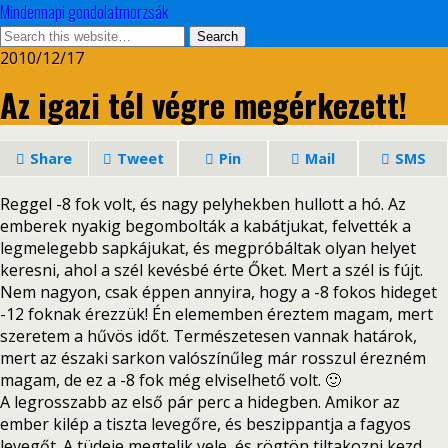
Mindennapi gondolatmorzsák
2010/12/17
Az igazi tél végre megérkezett!
Share
Tweet
Pin
Mail
SMS
Reggel -8 fok volt, és nagy pelyhekben hullott a hó. Az
emberek nyakig begombolták a kabátjukat, felvették a
legmelegebb sapkájukat, és megpróbáltak olyan helyet
keresni, ahol a szél kevésbé érte Őket. Mert a szél is fújt.
Nem nagyon, csak éppen annyira, hogy a -8 fokos hideget
-12 foknak érezzük! Én elememben éreztem magam, mert
szeretem a hűvös időt. Természetesen vannak határok,
mert az északi sarkon valószínűleg már rosszul érezném
magam, de ez a -8 fok még elviselhető volt. 🙂
A legrosszabb az első pár perc a hidegben. Amikor az
ember kilép a tiszta levegőre, és beszippantja a fagyos
levegőt. A tüdeje megtelik vele, és rögtön tiltakozni kezd,