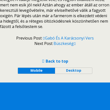
mert nem esik jól neki! Aztán ahogy az ember átáll az orron
keresztüli levegővételre, már elviselhetővé válik a fagyott
oxigén. Pár lépés után már a farmerom is elkezdett védeni
a hidegtől, és a réteges öltözködésnek köszönhetően nem
fázott a felsőtestem se.
Previous Post
Gabó És A Karácsonyi Vers
Next Post
Büszkeség
Back to top
Mobile
Desktop