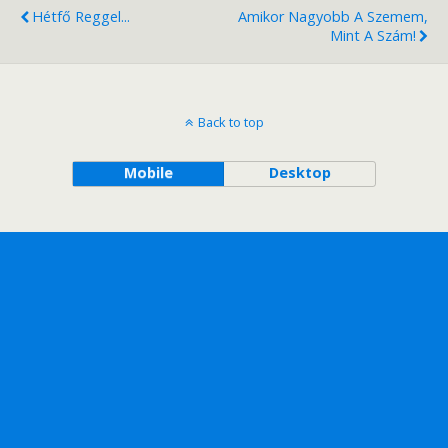
Hétfő Reggel...
Amikor Nagyobb A Szemem,
Mint A Szám!
Back to top
Mobile
Desktop