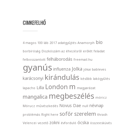
CIMKEFELHŐ
bio
4 magos
100 láb
2017
adatgyűjtés
Anamorph
borbíróság
Diszkószám az éhezésről
erőlét
feladat
felháborodás
felbosszantott
freemail.hu
gyanús
Jolka
influenza
jókai bableves
kirándulás
karácsonyi
később
lakógyűlés
m
London
Lilla
lapacho
magyarázat
megbeszélés
mangalica
móricz
Novus Dae
névnap
Mórucz
művészkedés
null
sofőr
szerelem
problémás
Right here
thrash
zokni
ócska
Velencei
vezető
évforduló
összeesküvés