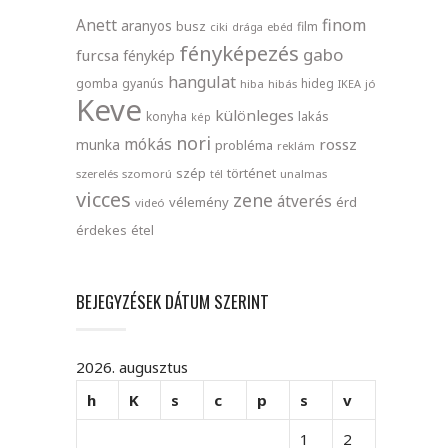
finom
Anett
aranyos
busz
film
ciki
drága
ebéd
fényképezés
gabo
furcsa
fénykép
hangulat
gomba
gyanús
hideg
hiba
hibás
IKEA
jó
Keve
különleges
lakás
konyha
kép
nori
mókás
rossz
munka
probléma
reklám
szép
történet
szerelés
szomorú
tél
unalmas
vicces
zene
átverés
vélemény
érd
videó
érdekes
étel
BEJEGYZÉSEK DÁTUM SZERINT
2026. augusztus
h
K
s
c
p
s
v
1
2