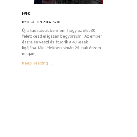
ÉVEK
BY
KGA
ON 2014/09/18
Újra tudatosult bennem, hogy az élet 30
felett kezd el igazán begyorsulni. Az ember
észre se veszi és átugrik a 40 -esek
ligájába. Míg lélekben simán 26 -nak érzem
magam,.
Keep Reading →