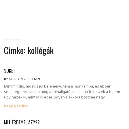
MINDENNAPI
GONDOLATMORZSÁK
Címke:
kollégák
SÜKET
BY
KGA
ON 2011/11/09
Mint mindig, most is jól belemélyültem a munkámba, és ebben
segítségemre van mindig a fülhallgatóm, amit ha felteszek a fejemre,
úgy nézek ki, mint Miki egér. Ugyanis akkora böszme nagy.
Keep Reading →
MIT ÉRDEMEL AZ???