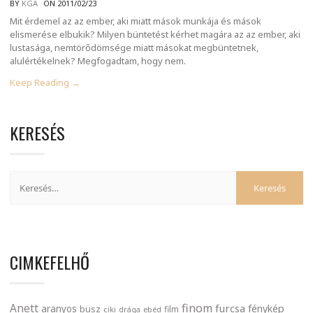
BY
KGA
ON 2011/02/23
Mit érdemel az az ember, aki miatt mások munkája és mások
elismerése elbukik? Milyen büntetést kérhet magára az az ember, aki
lustasága, nemtörődömsége miatt másokat megbüntetnek,
alulértékelnek? Megfogadtam, hogy nem.
Keep Reading →
KERESÉS
CIMKEFELHŐ
finom
Anett
furcsa
fénykép
aranyos
busz
film
ciki
drága
ebéd