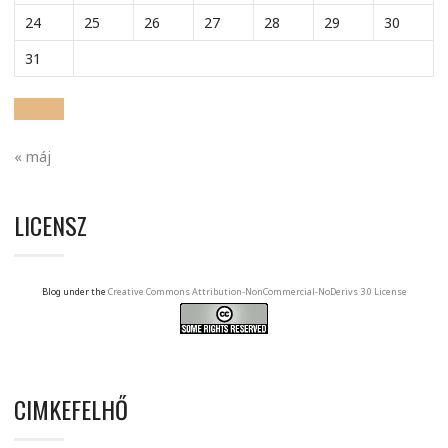
24
25
26
27
28
29
30
31
« máj
LICENSZ
Blog under the
Creative Commons Attribution-NonCommercial-NoDerivs 3.0 License
CIMKEFELHŐ