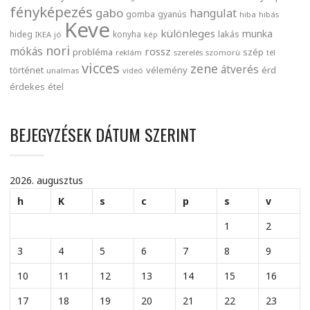
fényképezés
gabo
hangulat
gomba
gyanús
hiba
hibás
Keve
különleges
munka
lakás
hideg
konyha
IKEA
jó
kép
nori
mókás
rossz
probléma
szép
reklám
szerelés
szomorú
tél
vicces
zene
átverés
történet
vélemény
érd
unalmas
videó
érdekes
étel
BEJEGYZÉSEK DÁTUM SZERINT
2026. augusztus
h
K
s
c
p
s
v
1
2
3
4
5
6
7
8
9
10
11
12
13
14
15
16
17
18
19
20
21
22
23