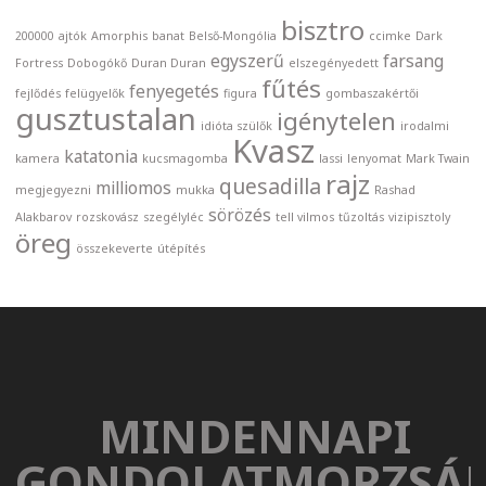
bisztro
200000
ajtók
Amorphis
banat
Belső-Mongólia
ccimke
Dark
egyszerű
farsang
Fortress
Dobogókő
Duran Duran
elszegényedett
fűtés
fenyegetés
fejlődés
felügyelők
figura
gombaszakértői
gusztustalan
igénytelen
idióta szülők
irodalmi
Kvasz
katatonia
kamera
kucsmagomba
lassi
lenyomat
Mark Twain
rajz
quesadilla
milliomos
megjegyezni
mukka
Rashad
sörözés
Alakbarov
rozskovász
szegélyléc
tell vilmos
tűzoltás
vizipisztoly
öreg
összekeverte
útépítés
MINDENNAPI
GONDOLATMORZSÁ