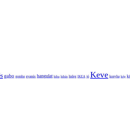
Keve
és
gabo
hangulat
k
gomba
gyanús
hiba
hibás
hideg
IKEA
jó
konyha
kép