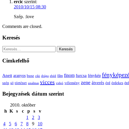
ercic
szerint:
2010/10/15 08:30
Szép. :love
Comments are closed.
Keresés
Keresés:
Cimkefelhő
fényképez
Anett
finom
furcsa
fénykép
aranyos
busz
film
ciki
drága
ebéd
vicces
zene
átverés
szép
vélemény
érd
történet
érdekes
étel
tél
unalmas
videó
Bejegyzések dátum szerint
2010. október
h
K
s
c
p
s
v
1
2
3
4
5
6
7
8
9
10