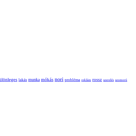
nori
ülönleges
mókás
rossz
munka
probléma
lakás
reklám
szerelés
szomorú