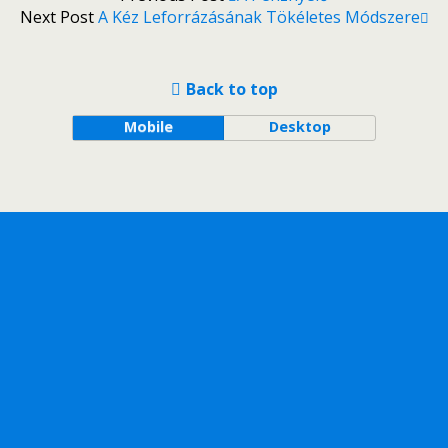
Next Post
A Kéz Leforrázásának Tökéletes Módszere
Back to top
Mobile
Desktop