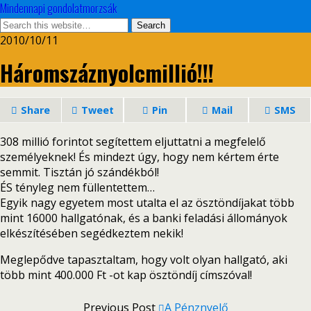
Mindennapi gondolatmorzsák
2010/10/11
Háromszáznyolcmillió!!!
Share
Tweet
Pin
Mail
SMS
308 millió forintot segítettem eljuttatni a megfelelő
személyeknek! És mindezt úgy, hogy nem kértem érte
semmit. Tisztán jó szándékból!
ÉS tényleg nem füllentettem…
Egyik nagy egyetem most utalta el az ösztöndíjakat több
mint 16000 hallgatónak, és a banki feladási állományok
elkészítésében segédkeztem nekik!
Meglepődve tapasztaltam, hogy volt olyan hallgató, aki
több mint 400.000 Ft -ot kap ösztöndíj címszóval!
Previous Post
A Pénznyelő