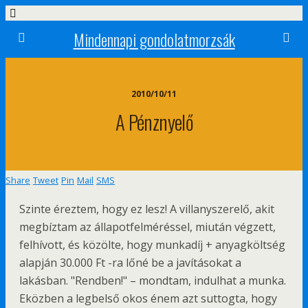
Mindennapi gondolatmorzsák
2010/10/11
A Pénznyelő
Share
Tweet
Pin
Mail
SMS
Szinte éreztem, hogy ez lesz! A villanyszerelő, akit
megbíztam az állapotfelméréssel, miután végzett,
felhívott, és közölte, hogy munkadíj + anyagköltség
alapján 30.000 Ft -ra lőné be a javításokat a
lakásban. "Rendben!" – mondtam, indulhat a munka.
Eközben a legbelső okos énem azt suttogta, hogy