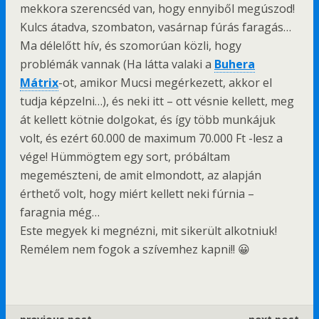
mekkora szerencséd van, hogy ennyiből megúszod!
Kulcs átadva, szombaton, vasárnap fúrás faragás…
Ma délelőtt hív, és szomorúan közli, hogy
problémák vannak (Ha látta valaki a
Buhera
Mátrix
-ot, amikor Mucsi megérkezett, akkor el
tudja képzelni…), és neki itt – ott vésnie kellett, meg
át kellett kötnie dolgokat, és így több munkájuk
volt, és ezért 60.000 de maximum 70.000 Ft -lesz a
vége! Hümmögtem egy sort, próbáltam
megemészteni, de amit elmondott, az alapján
érthető volt, hogy miért kellett neki fúrnia –
faragnia még…
Este megyek ki megnézni, mit sikerült alkotniuk!
Remélem nem fogok a szívemhez kapni!! 😀