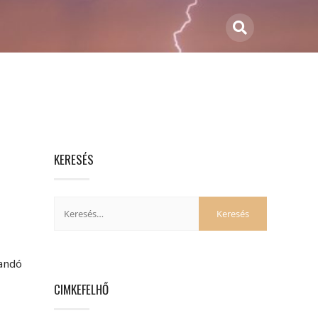
KERESÉS
landó
CIMKEFELHŐ