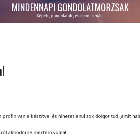
MINDENNAPI GONDOLATMORZSÁK
Képek-, gondolatok-, és minden más!
n!
profin van elkészítve, és hihetetlenül sok dolgot tud (amit ha
iről álmodni se mertem volna!