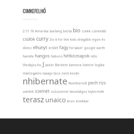
CIMKEFELHŐ
bio
2:11
76
Amerika
barlang
berta
csekk
csirkeláb
curry
csülök
Do it for the kids
drágább
egon és
elhunyt
fagy
dönci
erőlét
forsaker
google earth
hangos
hétköznapok
handle
háború
idős
J
illeslajos.hu
Javier Bardem
kamera
listerin
logika
mártogatós
navajo taco
nem korán
nhibernate
pech
rizs
Numbered!
szemét
svédek
szösszenet
tanulságos
tejtermék
terasz
unaico
áron
énekkar