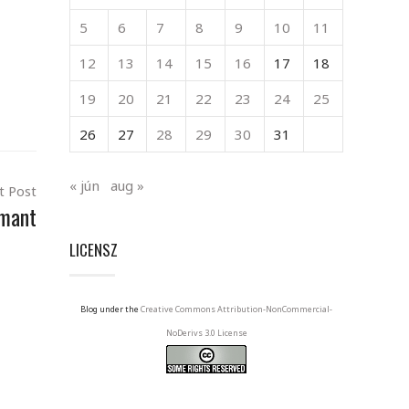
5
6
7
8
9
10
11
12
13
14
15
16
17
18
19
20
21
22
23
24
25
26
27
28
29
30
31
« jún
aug »
t Post
rmant
LICENSZ
Blog under the
Creative Commons Attribution-NonCommercial-
NoDerivs 3.0 License