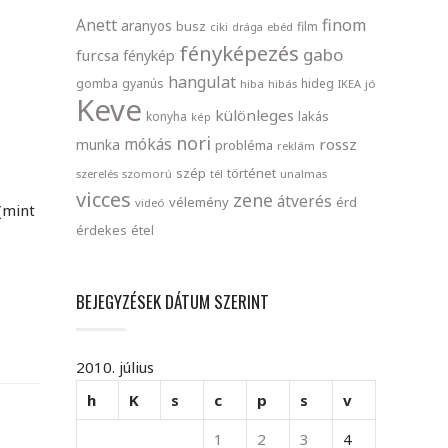
finom
Anett
aranyos
busz
film
ciki
drága
ebéd
fényképezés
gabo
furcsa
fénykép
hangulat
gomba
gyanús
hideg
hiba
hibás
IKEA
jó
Keve
különleges
lakás
konyha
kép
nori
mókás
rossz
munka
probléma
reklám
szép
történet
szerelés
szomorú
tél
unalmas
vicces
zene
átverés
vélemény
érd
videó
(mint
érdekes
étel
BEJEGYZÉSEK DÁTUM SZERINT
2010. július
h
K
s
c
p
s
v
1
2
3
4