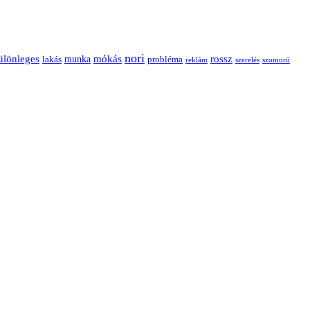
nori
ülönleges
mókás
rossz
munka
probléma
lakás
reklám
szerelés
szomorú