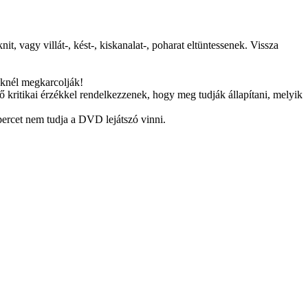
vagy villát-, kést-, kiskanalat-, poharat eltüntessenek. Vissza
eknél megkarcolják!
 kritikai érzékkel rendelkezzenek, hogy meg tudják állapítani, melyik
 percet nem tudja a DVD lejátszó vinni.