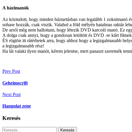
A házimanók
Az köztudott, hogy minden háztartásban van legalább 1 zoknimanó és 1
sohase hozzák, csak viszik. Valahol a föld mélyén hatalmas raktár leh
De arról még nem hallottam, hogy létezik DVD karcoló manó. Ez egy 
A dolga csak annyi, hogy a gondosan letöltött és DVD -re kiírt film
ÉS rögtön itt rátérhetek arra, hogy ahhoz hogy a legizgalmasabb hely
a legizgalmasabb rész!
Ha lát valaki ilyen manót, kérem jelentse, mert panaszt szeretnék ten
Bejegyzés
Prev Post
navigáció
Geheimscrift
Next Post
Hangulat zene
Keresés
Keresés: