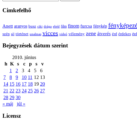
Cimkefelhő
fényképez
Anett
finom
furcsa
fénykép
aranyos
busz
film
ciki
drága
ebéd
vicces
zene
átverés
szép
vélemény
érd
történet
érdekes
étel
tél
unalmas
videó
Bejegyzések dátum szerint
2010. június
h
K
s
c
p
s
v
1
2
3
4
5
6
7
8
9
10
11
12
13
14
15
16
17
18
19
20
21
22
23
24
25
26
27
28
29
30
« máj
júl »
Licensz