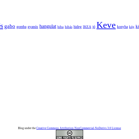
Keve
és
gabo
hangulat
k
gomba
gyanús
hiba
hibás
hideg
IKEA
jó
konyha
kép
Blog under the
Creative Commons Attribution-NonCommercial-NoDerivs 3.0 License