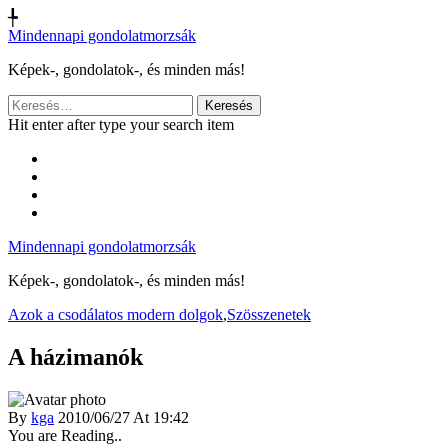
╄
Mindennapi gondolatmorzsák
Képek-, gondolatok-, és minden más!
Keresés:
Hit enter after type your search item
Mindennapi gondolatmorzsák
Képek-, gondolatok-, és minden más!
Azok a csodálatos modern dolgok
,
Szösszenetek
A házimanók
By
kga
2010/06/27 At 19:42
You are Reading..