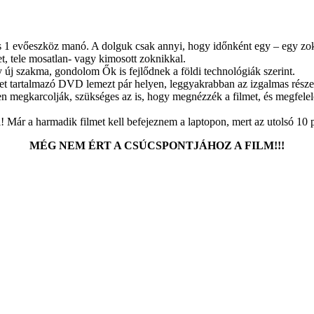
 evőeszköz manó. A dolguk csak annyi, hogy időnként egy – egy zoknit, 
et, tele mosatlan- vagy kimosott zoknikkal.
új szakma, gondolom Ők is fejlődnek a földi technológiák szerint.
eket tartalmazó DVD lemezt pár helyen, leggyakrabban az izgalmas rész
en megkarcolják, szükséges az is, hogy megnézzék a filmet, és megfelelő
ni! Már a harmadik filmet kell befejeznem a laptopon, mert az utolsó 10
MÉG NEM ÉRT A CSÚCSPONTJÁHOZ A FILM!!!