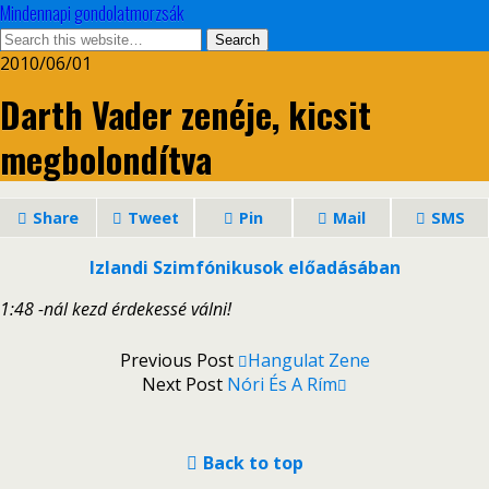
Mindennapi gondolatmorzsák
2010/06/01
Darth Vader zenéje, kicsit
megbolondítva
Share
Tweet
Pin
Mail
SMS
Izlandi Szimfónikusok előadásában
1:48 -nál kezd érdekessé válni!
Previous Post
Hangulat Zene
Next Post
Nóri És A Rím
Back to top