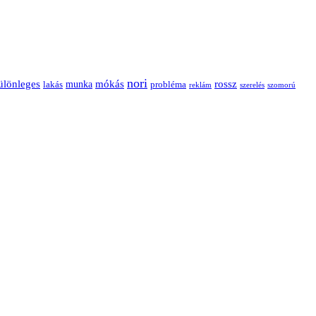
nori
ülönleges
mókás
rossz
munka
probléma
lakás
reklám
szerelés
szomorú