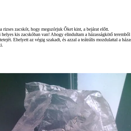
a rizses zacskót, hogy megszórjuk Őket kint, a bejárat előtt.
mi helyes kis zacskóban van! Ahogy elindultam a házasságkötő teremből 
jét. Ehelyett az végig szakadt, és azzal a teátrális mozdulattal a háza
i.