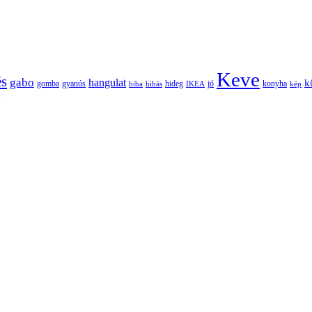
Keve
és
gabo
hangulat
k
gomba
gyanús
hiba
hibás
hideg
IKEA
jó
konyha
kép