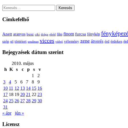
Keresés:
Cimkefelhő
fényképez
Anett
finom
furcsa
fénykép
aranyos
busz
film
ciki
drága
ebéd
vicces
zene
átverés
szép
vélemény
érd
történet
érdekes
étel
tél
unalmas
videó
Bejegyzések dátum szerint
2010. május
h
K
s
c
p
s
v
1
2
3
4
5
6
7
8
9
10
11
12
13
14
15
16
17
18
19
20
21
22
23
24
25
26
27
28
29
30
31
« ápr
jún »
Licensz