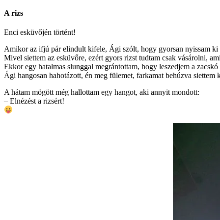
A rizs
Enci esküvőjén történt!
Amikor az ifjú pár elindult kifele, Ági szólt, hogy gyorsan nyissam ki 
Mivel siettem az esküvőre, ezért gyors rizst tudtam csak vásárolni, a
Ekkor egy hatalmas slunggal megrántottam, hogy leszedjem a zacskó tete
Ági hangosan hahotázott, én meg fülemet, farkamat behúzva siettem k
A hátam mögött még hallottam egy hangot, aki annyit mondott:
– Elnézést a rizsért!