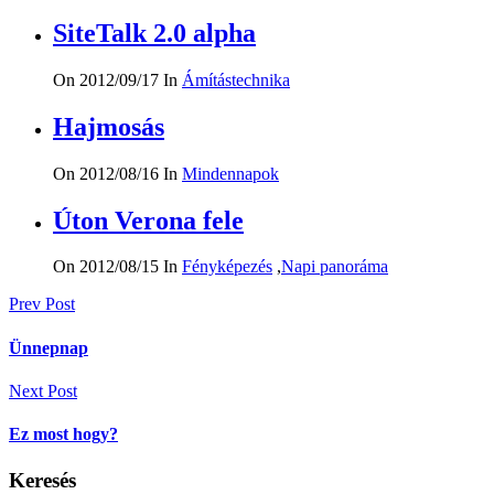
SiteTalk 2.0 alpha
On 2012/09/17
In
Ámítástechnika
Hajmosás
On 2012/08/16
In
Mindennapok
Úton Verona fele
On 2012/08/15
In
Fényképezés
,
Napi panoráma
Bejegyzés
Prev Post
navigáció
Ünnepnap
Next Post
Ez most hogy?
Keresés