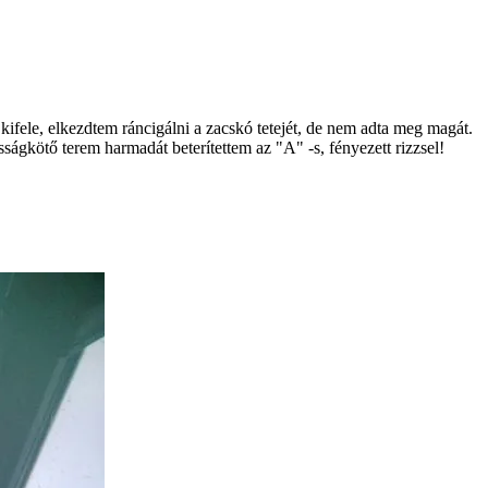
kifele, elkezdtem ráncigálni a zacskó tetejét, de nem adta meg magát.
sságkötő terem harmadát beterítettem az "A" -s, fényezett rizzsel!